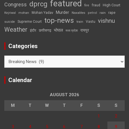
featured
dprcg
Congress
High Court
fire
fraud
Murder
rape
Mohan Yadav
Naxalites
rain
Kejriwal
mohan
petrol
top-news
vishnu
Supreme Court
Vastu
suicide
train
Weather
भोपाल
रायपुर
इंदौर
छत्तीसगढ़
मध्य प्रदेश
Categories
Categories
Calendar
AUGUST 2026
M
T
W
T
F
S
S
1
2
3
4
5
6
7
8
9