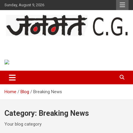
Skip
Sunday, August 9, 2026
to
content
Janmat CG
Voice of Chhattisgarh
Home
Blog
Breaking News
Category:
Breaking News
Your blog category