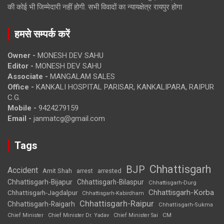
की कोई भी जिम्मेदारी नहीं होगी. सभी विवादों का न्यायक्षेत्र रायपुर होगा
हमसे सम्पर्क करें
Owner -
MONESH DEV SAHU
Editor -
MONESH DEV SAHU
Associate -
MANGALAM SALES
Office -
KANKALI HOSPITAL PARISAR, KANKALIPARA, RAIPUR
C.G.
Mobile -
9424279159
Email -
janmatcg@gmail.com
Tags
Chhattisgarh
BJP
Accident
Amit Shah
arrested
arrest
Chhattisgarh-Bijapur
Chhattisgarh-Bilaspur
Chhattisgarh-Durg
Chhattisgarh-Korba
Chhattisgarh-Jagdalpur
Chhattisgarh-Kabirdham
Chhattisgarh-Raipur
Chhattisgarh-Raigarh
Chhattisgarh-Sukma
CM
Chief Minister
Chief Minister Dr. Yadav
Chief Minister Sai