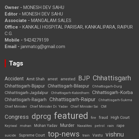
Owner -
MONESH DEV SAHU
Editor -
MONESH DEV SAHU
Associate -
MANGALAM SALES
Office -
KANKALI HOSPITAL PARISAR, KANKALIPARA, RAIPUR
C.G.
Mobile -
9424279159
Email -
janmatcg@gmail.com
Tags
Chhattisgarh
BJP
Accident
Amit Shah
arrested
arrest
Chhattisgarh-Bijapur
Chhattisgarh-Bilaspur
Chhattisgarh-Durg
Chhattisgarh-Korba
Chhattisgarh-Jagdalpur
Chhattisgarh-Kabirdham
Chhattisgarh-Raipur
Chhattisgarh-Raigarh
Chhattisgarh-Sukma
CM
Chief Minister
Chief Minister Dr. Yadav
Chief Minister Sai
featured
dprcg
Congress
High Court
fire
fraud
Murder
rape
Mohan Yadav
Naxalites
rain
Kejriwal
mohan
petrol
top-news
vishnu
Supreme Court
Vastu
suicide
train