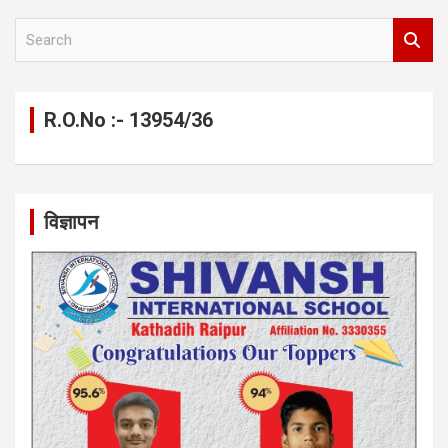
S
e
a
r
c
R.O.No :- 13954/36
h
विज्ञापन