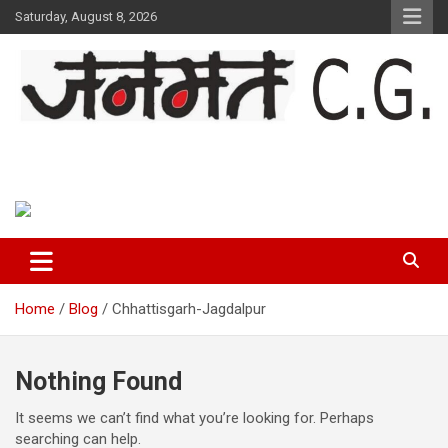
Skip
Saturday, August 8, 2026
to
content
Janmat CG
Voice of Chhattisgarh
Home
Blog
Chhattisgarh-Jagdalpur
Nothing Found
It seems we can’t find what you’re looking for. Perhaps
searching can help.