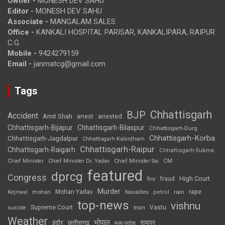
Owner -
MONESH DEV SAHU
Editor -
MONESH DEV SAHU
Associate -
MANGALAM SALES
Office -
KANKALI HOSPITAL PARISAR, KANKALIPARA, RAIPUR
C.G.
Mobile -
9424279159
Email -
janmatcg@gmail.com
Tags
Chhattisgarh
BJP
Accident
Amit Shah
arrested
arrest
Chhattisgarh-Bijapur
Chhattisgarh-Bilaspur
Chhattisgarh-Durg
Chhattisgarh-Korba
Chhattisgarh-Jagdalpur
Chhattisgarh-Kabirdham
Chhattisgarh-Raipur
Chhattisgarh-Raigarh
Chhattisgarh-Sukma
CM
Chief Minister
Chief Minister Dr. Yadav
Chief Minister Sai
featured
dprcg
Congress
High Court
fire
fraud
Murder
rape
Mohan Yadav
Naxalites
rain
Kejriwal
mohan
petrol
top-news
vishnu
Supreme Court
Vastu
suicide
train
Weather
भोपाल
रायपुर
इंदौर
छत्तीसगढ़
मध्य प्रदेश