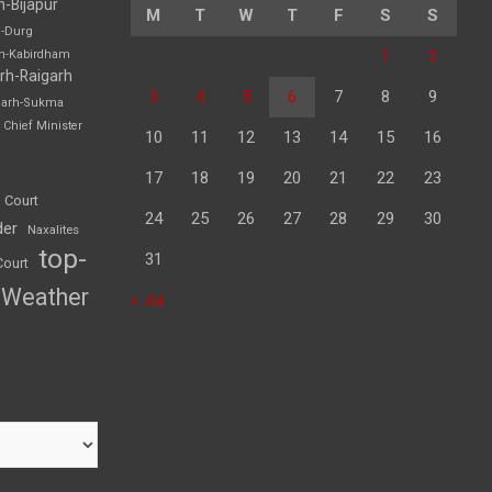
h-Bijapur
M
T
W
T
F
S
S
h-Durg
1
2
rh-Kabirdham
rh-Raigarh
3
4
5
6
7
8
9
garh-Sukma
Chief Minister
10
11
12
13
14
15
16
17
18
19
20
21
22
23
 Court
24
25
26
27
28
29
30
der
Naxalites
top-
31
Court
Weather
« Jul