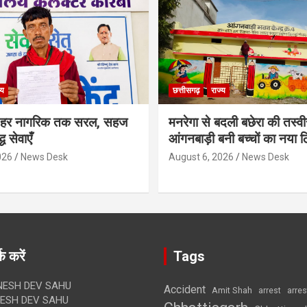
्य
छत्तीसगढ़
राज्य
 – हर नागरिक तक सरल, सहज
मनरेगा से बदली बछेरा की तस्
 सेवाएँ
आंगनबाड़ी बनी बच्चों का नया 
026
News Desk
August 6, 2026
News Desk
क करें
Tags
ESH DEV SAHU
Accident
Amit Shah
arre
arrest
SH DEV SAHU