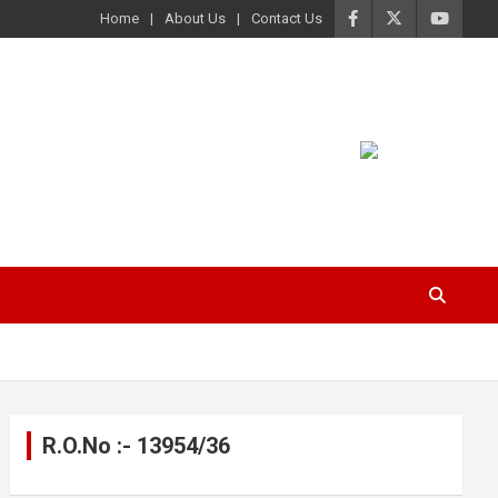
Home
About Us
Contact Us
R.O.No :- 13954/36