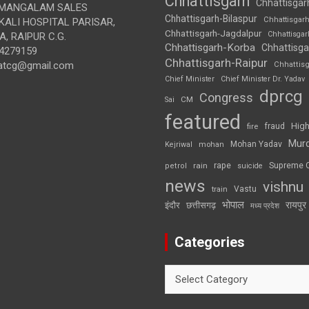
Chhattisgarh
Chhattisgar
MANGALAM SALES
Chhattisgarh-Bilaspur
Chhattisgar
ALI HOSPITAL PARISAR,
Chhattisgarh-Jagdalpur
Chhattisga
, RAIPUR C.G.
Chhattisgarh-Korba
Chhattisga
4279159
Chhattisgarh-Raipur
atcg@gmail.com
Chhattis
Chief Minister
Chief Minister Dr. Yadav
dprcg
Congress
CM
Sai
featured
High
fire
fraud
Mur
Mohan Yadav
Kejriwal
mohan
rape
Supreme 
rain
petrol
suicide
news
vishnu
Vastu
train
भोपाल
रायपुर
इंदौर
छत्तीसगढ़
मध्य प्रदेश
Categories
Categories