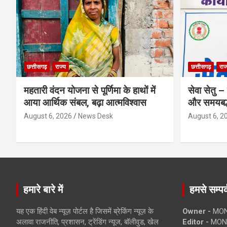
छत्तीसगढ़
राज्य
छत्तीसगढ़
राज
महतारी वंदन योजना से पूर्णिमा के हाथों में
सेवा सेतु
आया आर्थिक संबल, बढ़ा आत्मविश्वास
और समयबद्ध
August 6, 2026
News Desk
August 6, 2
हमारे बारे में
हमसे सम्पर्
यह एक हिंदी वेब न्यूज़ पोर्टल है जिसमें ब्रेकिंग न्यूज़ के
Owner -
MON
अलावा राजनीति, प्रशासन, ट्रेंडिंग न्यूज, बॉलीवुड, खेल
Editor -
MONE