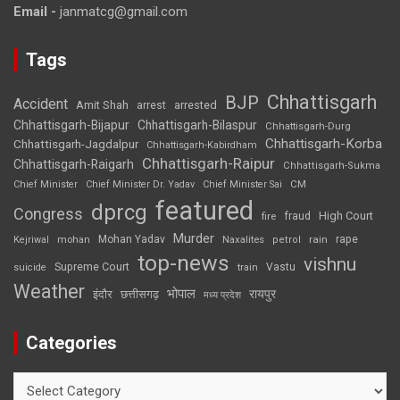
Email -
janmatcg@gmail.com
Tags
Chhattisgarh
BJP
Accident
Amit Shah
arrested
arrest
Chhattisgarh-Bijapur
Chhattisgarh-Bilaspur
Chhattisgarh-Durg
Chhattisgarh-Korba
Chhattisgarh-Jagdalpur
Chhattisgarh-Kabirdham
Chhattisgarh-Raipur
Chhattisgarh-Raigarh
Chhattisgarh-Sukma
CM
Chief Minister
Chief Minister Dr. Yadav
Chief Minister Sai
featured
dprcg
Congress
High Court
fire
fraud
Murder
rape
Mohan Yadav
Naxalites
rain
Kejriwal
mohan
petrol
top-news
vishnu
Supreme Court
Vastu
suicide
train
Weather
भोपाल
रायपुर
इंदौर
छत्तीसगढ़
मध्य प्रदेश
Categories
Categories