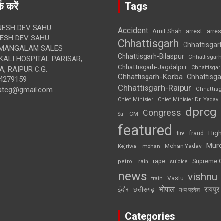
क करें
Tags
ESH DEV SAHU
Accident
Amit Shah
arre
arrest
SH DEV SAHU
Chhattisgarh
Chhattisgar
MANGALAM SALES
Chhattisgarh-Bilaspur
Chhattisgar
ALI HOSPITAL PARISAR,
Chhattisgarh-Jagdalpur
Chhattisga
, RAIPUR C.G.
Chhattisgarh-Korba
Chhattisga
4279159
Chhattisgarh-Raipur
atcg@gmail.com
Chhattis
Chief Minister
Chief Minister Dr. Yadav
dprcg
Congress
CM
Sai
featured
High
fire
fraud
Mur
Mohan Yadav
Kejriwal
mohan
rape
Supreme 
rain
petrol
suicide
news
vishnu
Vastu
train
भोपाल
रायपुर
इंदौर
छत्तीसगढ़
मध्य प्रदेश
Categories