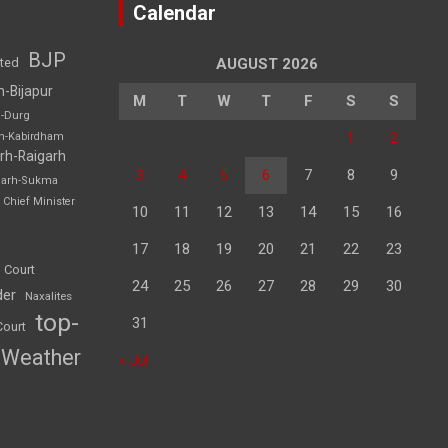
Calendar
BJP
sted
AUGUST 2026
h-Bijapur
M
T
W
T
F
S
S
h-Durg
1
2
rh-Kabirdham
rh-Raigarh
3
4
5
6
7
8
9
garh-Sukma
Chief Minister
10
11
12
13
14
15
16
17
18
19
20
21
22
23
 Court
24
25
26
27
28
29
30
der
Naxalites
top-
31
Court
Weather
« Jul