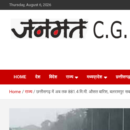
Skip
Thursday, August 6, 2026
to
content
Janmat CG
Voice of Chhattisgarh
HOME
देश
विदेश
राज्य
मध्यप्रदेश
छत्तीसगढ़
Home
राज्य
छत्तीसगढ़ में अब तक 881.4 मि.मी. औसत बारिश, बलरामपुर सब