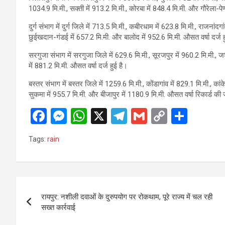
1034.9 मि.मी., सक्ती में 913.2 मि.मी., कोरबा में 848.4 मि.मी. और गौरेला-पेण
दुर्ग संभाग में दुर्ग जिले में 713.5 मि.मी., कबीरधाम में 623.8 मि.मी., राजना
छुईखदान-गंडई में 657.2 मि.मी. और बालोद में 952.6 मि.मी. औसत वर्षा दर्ज ह
सरगुजा संभाग में सरगुजा जिले में 629.6 मि.मी., सूरजपुर में 960.2 मि.मी., 
में 881.2 मि.मी. औसत वर्षा दर्ज हुई है।
बस्तर संभाग में बस्तर जिले में 1259.6 मि.मी., कोंडागांव में 829.1 मि.मी., कांक
सुकमा में 955.7 मि.मी. और बीजापुर में 1180.9 मि.मी. औसत वर्षा रिकार्ड की 
F
M
W
X
T
G
C
S
a
es
h
el
m
o
h
Tags:
rain
ce
se
at
e
ail
py
ar
b
n
s
gr
Li
e
o
g
A
a
n
Post
o
er
p
m
k
रायपुर: नशीली दवाओं के दुरुपयोग पर रोकथाम, पूरे राज्य में चल रही
navigation
सख्त कार्रवाई
k
p