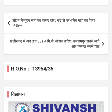
ce
se
at
e
ail
py
ar
b
n
s
gr
Li
e
o
g
A
a
n
Post
सीएम विष्णुदेव साय का बस्तर दौरा, बाढ़ से प्रभावित गांवों का किया
o
er
p
m
k
navigation
निरीक्षण
k
p
छत्तीसगढ़ में अब तक 881.4 मि.मी. औसत बारिश, बलरामपुर सबसे आगे
और बेमेतरा सबसे पीछे
R.O.No :- 13954/36
विज्ञापन