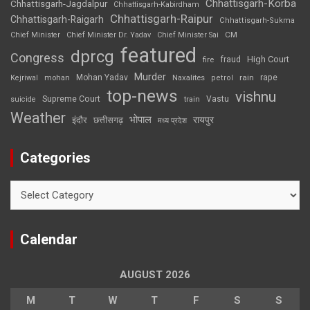
Chhattisgarh-Korba
Chhattisgarh-Jagdalpur
Chhattisgarh-Kabirdham
Chhattisgarh-Raipur
Chhattisgarh-Raigarh
Chhattisgarh-Sukma
CM
Chief Minister
Chief Minister Dr. Yadav
Chief Minister Sai
featured
dprcg
Congress
High Court
fire
fraud
Murder
rape
Mohan Yadav
Naxalites
rain
Kejriwal
mohan
petrol
top-news
vishnu
Supreme Court
Vastu
suicide
train
Weather
भोपाल
रायपुर
इंदौर
छत्तीसगढ़
मध्य प्रदेश
Categories
Categories
Calendar
AUGUST 2026
M
T
W
T
F
S
S