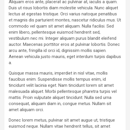
Aliquam eros ante, placerat ac pulvinar at, iaculis a quam.
Duis ut risus lobortis diam molestie vehicula. Nunc aliquet
lectus at egestas tristique. Orci varius natoque penatibus
et magnis dis parturient montes, nascetur ridiculus mus. Ut
commodo vel quam sit amet aliquam. Nulla facilisi. Sed
enim libero, pellentesque euismod hendrerit sed,
vestibulum nec mi. Integer aliquam purus blandit eleifend
auctor. Maecenas porttitor eros at pulvinar lobortis. Donec
arcu ante, fringilla id orci id, dignissim mollis sapien.
Aenean vehicula justo mauris, eget interdum turpis dapibus
a.
Quisque massa mauris, imperdiet in nisl vitae, mollis
faucibus enim. Suspendisse mollis tempus enim, id
tincidunt velit lacinia eget. Nam tincidunt lorem sit amet
malesuada aliquet. Morbi pellentesque pharetra turpis vel
mattis. Proin vulputate aliquet tincidunt. Nulla sed urna
consequat, aliquam diam in, congue metus. Nullam sit
amet aliquam orci.
Donec lorem metus, pulvinar sit amet augue ut, tristique
euismod neque. Nullam vitae hendrerit tellus, sit amet