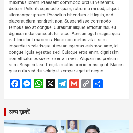
maximus lorem. Praesent commodo orci ut venenatis
dictum. Pellentesque odio quam, rutrum a mi sed, aliquet
ullamcorper ipsum. Phasellus bibendum elit ligula, sed
placerat diam hendrerit non. Suspendisse commodo
tempus leo at congue. Curabitur aliquet efficitur nisi, eu
dignissim dui consectetur vitae. Aenean eget magna quis
est tincidunt maximus. Nunc non metus vitae sem
imperdiet scelerisque. Aenean egestas euismod ante, id
congue ligula egestas sed. Quisque eros enim, dignissim
non efficitur posuere, viverra in velit. Aliquam ac pretium
sem. Suspendisse fringilla mattis orci in consequat. Mauris
quis nulla sed dui volutpat semper eget at neque.
F
M
W
X
T
G
C
S
a
es
h
el
m
o
h
ce
se
at
e
ail
py
ar
b
n
s
gr
Li
e
अन्य ख़बरें
o
g
A
a
n
o
er
p
m
k