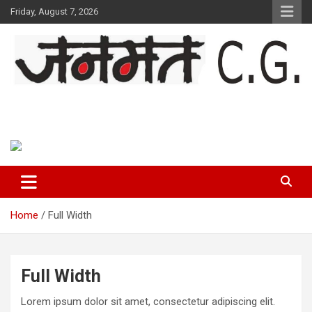
Skip
Friday, August 7, 2026
to
content
Janmat CG
Voice of Chhattisgarh
Home
Full Width
Full Width
Lorem ipsum dolor sit amet, consectetur adipiscing elit.