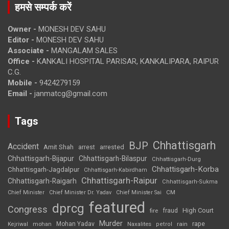
हमसे सम्पर्क करें
Owner -
MONESH DEV SAHU
Editor -
MONESH DEV SAHU
Associate -
MANGALAM SALES
Office -
KANKALI HOSPITAL PARISAR, KANKALIPARA, RAIPUR
C.G.
Mobile -
9424279159
Email -
janmatcg@gmail.com
Tags
Chhattisgarh
BJP
Accident
Amit Shah
arrested
arrest
Chhattisgarh-Bijapur
Chhattisgarh-Bilaspur
Chhattisgarh-Durg
Chhattisgarh-Korba
Chhattisgarh-Jagdalpur
Chhattisgarh-Kabirdham
Chhattisgarh-Raipur
Chhattisgarh-Raigarh
Chhattisgarh-Sukma
CM
Chief Minister
Chief Minister Dr. Yadav
Chief Minister Sai
featured
dprcg
Congress
High Court
fire
fraud
Murder
rape
Mohan Yadav
Naxalites
rain
Kejriwal
mohan
petrol