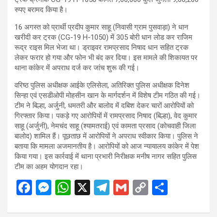
रुपए बरामद किया है।
16 अगस्त को प्रार्थी प्रदीप कुमार साहू (निवासी ग्राम पुसवाड़ा) ने धान
खरीदी कर ट्रक (CG-19 H-1050) में 305 बोरी धान लोड कर राजिम
रूद्र राइस मिल भेजा था। ड्राइवर रामप्रसाद निषाद धान सहित ट्रक
लेकर फरार हो गया और फोन भी बंद कर दिया। इस मामले की शिकायत पर
थाना कांकेर में अपराध दर्ज कर जांच शुरू की गई।
वरिष्ठ पुलिस अधीक्षक आईके एलिसेला, अतिरिक्त पुलिस अधीक्षक दिनेश
सिन्हा एवं एसडीओपी मोहसीन खान के मार्गदर्शन में विशेष टीम गठित की गई।
टीम ने बिल्हा, अर्जुनी, धमतरी और बालोद में दबिश देकर चारों आरोपियों को
गिरफ्तार किया। पकड़े गए आरोपियों में रामप्रसाद निषाद (बिल्हा), वेद कुमार
साहू (अर्जुनी), नेमचंद साहू (श्यामतराई) एवं कामता प्रसाद (कोचवाही जिला
बालोद) शामिल हैं। पूछताछ में आरोपियों ने अपराध स्वीकार किया। पुलिस ने
बताया कि मामला अजमानतीय है। आरोपियों को आज न्यायालय कांकेर में पेश
किया गया। इस कार्रवाई में थाना प्रभारी निरीक्षक मनीष नागर सहित पुलिस
टीम का अहम योगदान रहा।
F
M
W
X
T
G
C
S
a
es
h
el
m
o
h