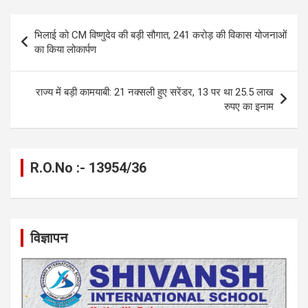
ce
se
at
e
ail
py
ar
b
n
s
gr
Li
e
Post
भिलाई को CM विष्णुदेव की बड़ी सौगात, 241 करोड़ की विकास योजनाओं
o
g
A
a
n
navigation
का किया लोकार्पण
o
er
p
m
k
k
p
राज्य में बड़ी कामयाबी: 21 नक्सली हुए सरेंडर, 13 पर था 25.5 लाख
रुपए का इनाम
R.O.No :- 13954/36
विज्ञापन