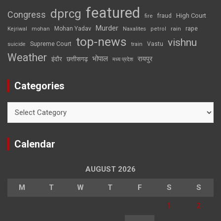
featured
dprcg
Congress
High Court
fire
fraud
Murder
rape
Mohan Yadav
Naxalites
rain
Kejriwal
mohan
petrol
top-news
vishnu
Supreme Court
Vastu
suicide
train
Weather
भोपाल
रायपुर
इंदौर
छत्तीसगढ़
मध्य प्रदेश
Categories
Categories
Calendar
AUGUST 2026
M
T
W
T
F
S
S
1
2