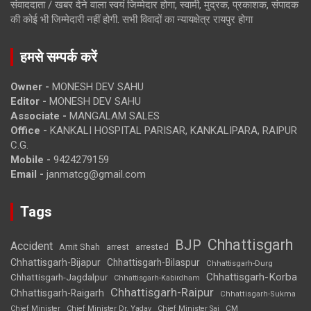
संवाददाता / खबर देने वाला स्वयं जिम्मेदार होगा, स्वामी, मुद्रक, प्रकाशक, संपादक
की कोई भी जिम्मेदारी नहीं होगी. सभी विवादों का न्यायक्षेत्र रायपुर होगा
हमसे सम्पर्क करें
Owner -
MONESH DEV SAHU
Editor -
MONESH DEV SAHU
Associate -
MANGALAM SALES
Office -
KANKALI HOSPITAL PARISAR, KANKALIPARA, RAIPUR
C.G.
Mobile -
9424279159
Email -
janmatcg@gmail.com
Tags
Chhattisgarh
BJP
Accident
Amit Shah
arrested
arrest
Chhattisgarh-Bijapur
Chhattisgarh-Bilaspur
Chhattisgarh-Durg
Chhattisgarh-Korba
Chhattisgarh-Jagdalpur
Chhattisgarh-Kabirdham
Chhattisgarh-Raipur
Chhattisgarh-Raigarh
Chhattisgarh-Sukma
CM
Chief Minister
Chief Minister Dr. Yadav
Chief Minister Sai