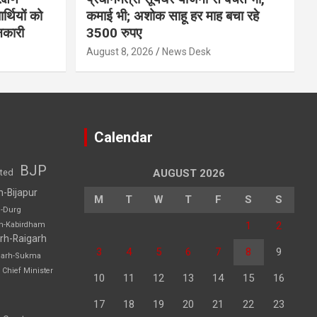
्थियों को
कमाई भी; अशोक साहू हर माह बचा रहे
नकारी
3500 रुपए
August 8, 2026
News Desk
Calendar
BJP
sted
AUGUST 2026
h-Bijapur
M
T
W
T
F
S
S
h-Durg
1
2
rh-Kabirdham
rh-Raigarh
3
4
5
6
7
8
9
garh-Sukma
Chief Minister
10
11
12
13
14
15
16
17
18
19
20
21
22
23