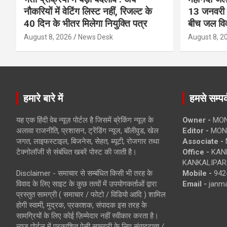
नौकरियों में वेटिंग लिस्ट नहीं, रिजल्ट के
13 जनवरी त
40 दिन के भीतर मिलेगा नियुक्ति पत्र
बीच जल विव
August 8, 2026
News Desk
August 8, 2
हमारे बारे में
हमसे सम्पर्
यह एक हिंदी वेब न्यूज़ पोर्टल है जिसमें ब्रेकिंग न्यूज़ के
Owner -
MON
अलावा राजनीति, प्रशासन, ट्रेंडिंग न्यूज, बॉलीवुड, खेल
Editor -
MONE
जगत, लाइफस्टाइल, बिजनेस, सेहत, ब्यूटी, रोजगार तथा
Associate -
टेक्नोलॉजी से संबंधित खबरें पोस्ट की जाती है।
Office -
KANK
KANKALIPARA
Disclaimer - समाचार से सम्बंधित किसी भी तरह के
Mobile -
942
विवाद के लिए साइट के कुछ तत्वों में उपयोगकर्ताओं द्वारा
Email -
janm
प्रस्तुत सामग्री ( समाचार / फोटो / विडियो आदि ) शामिल
होगी स्वामी, मुद्रक, प्रकाशक, संपादक इस तरह के
सामग्रियों के लिए कोई ज़िम्मेदार नहीं स्वीकार करता है।
न्यूज़ पोर्टल में प्रकाशित ऐसी सामग्री के लिए संवाददाता /