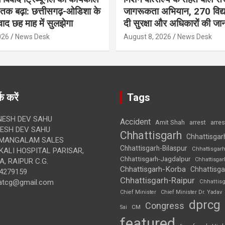
क बढ़ा: छत्तीसगढ़-ओडिशा के
जागरूकता अभियान, 270 विद्यार
ाद छह माह में सुलझेगा
दी सुरक्षा और अधिकारों की जा
026
News Desk
August 8, 2026
News Desk
क करें
Tags
ESH DEV SAHU
Accident
Amit Shah
arre
arrest
SH DEV SAHU
Chhattisgarh
Chhattisgar
MANGALAM SALES
Chhattisgarh-Bilaspur
Chhattisgar
ALI HOSPITAL PARISAR,
Chhattisgarh-Jagdalpur
Chhattisga
, RAIPUR C.G.
Chhattisgarh-Korba
Chhattisga
4279159
Chhattisgarh-Raipur
atcg@gmail.com
Chhattis
Chief Minister
Chief Minister Dr. Yadav
dprcg
Congress
CM
Sai
featured