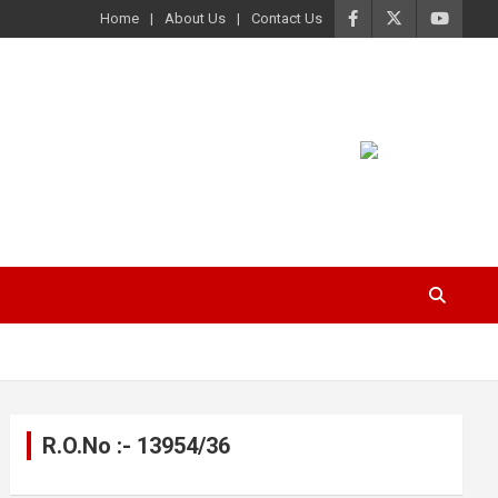
Home
About Us
Contact Us
R.O.No :- 13954/36