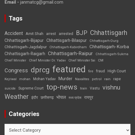
Email -
janmatcg@gmail.com
Tags
Chhattisgarh
BJP
Accident
Amit Shah
arrested
arrest
Chhattisgarh-Bijapur
Chhattisgarh-Bilaspur
Chhattisgarh-Durg
Chhattisgarh-Korba
Chhattisgarh-Jagdalpur
Chhattisgarh-Kabirdham
Chhattisgarh-Raipur
Chhattisgarh-Raigarh
Chhattisgarh-Sukma
CM
Chief Minister
Chief Minister Dr. Yadav
Chief Minister Sai
featured
dprcg
Congress
High Court
fire
fraud
Murder
rape
Mohan Yadav
Naxalites
rain
Kejriwal
mohan
petrol
top-news
vishnu
Supreme Court
Vastu
suicide
train
Weather
भोपाल
रायपुर
इंदौर
छत्तीसगढ़
मध्य प्रदेश
Categories
Categories