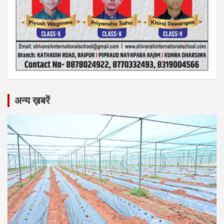
अन्य ख़बरें