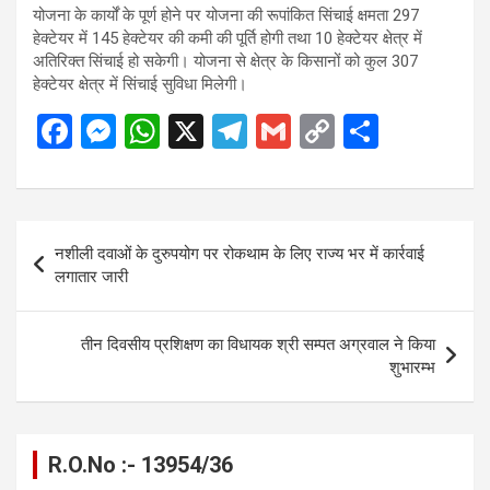
योजना के कार्यों के पूर्ण होने पर योजना की रूपांकित सिंचाई क्षमता 297
हेक्टेयर में 145 हेक्टेयर की कमी की पूर्ति होगी तथा 10 हेक्टेयर क्षेत्र में
अतिरिक्त सिंचाई हो सकेगी। योजना से क्षेत्र के किसानों को कुल 307
हेक्टेयर क्षेत्र में सिंचाई सुविधा मिलेगी।
F
M
W
X
T
G
C
S
a
es
h
el
m
o
h
ce
se
at
e
ail
py
ar
b
n
s
gr
Li
e
Post
नशीली दवाओं के दुरुपयोग पर रोकथाम के लिए राज्य भर में कार्रवाई
o
g
A
a
n
navigation
लगातार जारी
o
er
p
m
k
k
p
तीन दिवसीय प्रशिक्षण का विधायक श्री सम्पत अग्रवाल ने किया
शुभारम्भ
R.O.No :- 13954/36