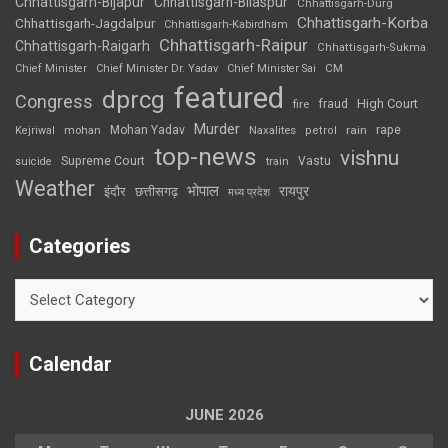
Chhattisgarh-Bijapur
Chhattisgarh-Bilaspur
Chhattisgarh-Durg
Chhattisgarh-Korba
Chhattisgarh-Jagdalpur
Chhattisgarh-Kabirdham
Chhattisgarh-Raipur
Chhattisgarh-Raigarh
Chhattisgarh-Sukma
CM
Chief Minister
Chief Minister Dr. Yadav
Chief Minister Sai
featured
dprcg
Congress
High Court
fire
fraud
Murder
rape
Mohan Yadav
Naxalites
rain
Kejriwal
mohan
petrol
top-news
vishnu
Supreme Court
Vastu
suicide
train
Weather
भोपाल
रायपुर
इंदौर
छत्तीसगढ़
मध्य प्रदेश
Categories
Categories
Calendar
JUNE 2026