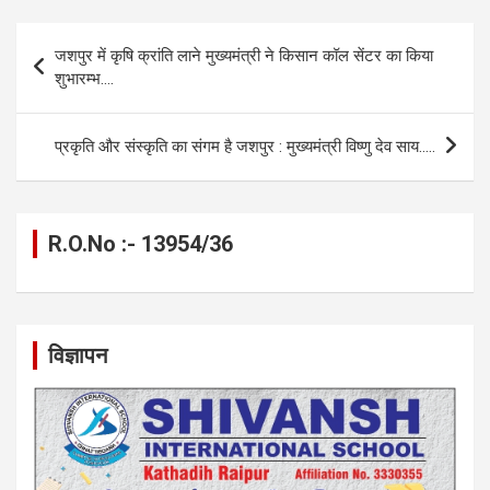
ce
se
at
e
ail
py
ar
b
n
s
gr
Li
e
Post
जशपुर में कृषि क्रांति लाने मुख्यमंत्री ने किसान कॉल सेंटर का किया
o
g
A
a
n
navigation
शुभारम्भ….
o
er
p
m
k
k
p
प्रकृति और संस्कृति का संगम है जशपुर : मुख्यमंत्री विष्णु देव साय…..
R.O.No :- 13954/36
विज्ञापन