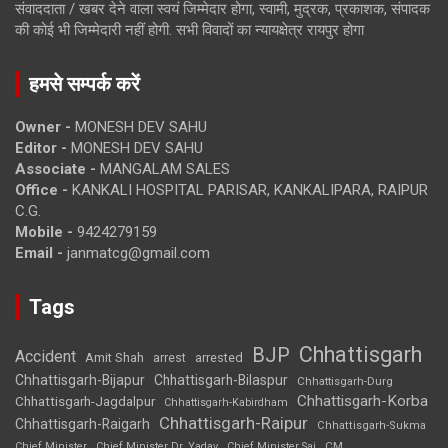
संवाददाता / खबर देने वाला स्वयं जिम्मेदार होगा, स्वामी, मुद्रक, प्रकाशक, संपादक
की कोई भी जिम्मेदारी नहीं होगी. सभी विवादों का न्यायक्षेत्र रायपुर होगा
हमसे सम्पर्क करें
Owner -
MONESH DEV SAHU
Editor -
MONESH DEV SAHU
Associate -
MANGALAM SALES
Office -
KANKALI HOSPITAL PARISAR, KANKALIPARA, RAIPUR
C.G.
Mobile -
9424279159
Email -
janmatcg@gmail.com
Tags
Chhattisgarh
BJP
Accident
Amit Shah
arrested
arrest
Chhattisgarh-Bijapur
Chhattisgarh-Bilaspur
Chhattisgarh-Durg
Chhattisgarh-Korba
Chhattisgarh-Jagdalpur
Chhattisgarh-Kabirdham
Chhattisgarh-Raipur
Chhattisgarh-Raigarh
Chhattisgarh-Sukma
CM
Chief Minister
Chief Minister Dr. Yadav
Chief Minister Sai