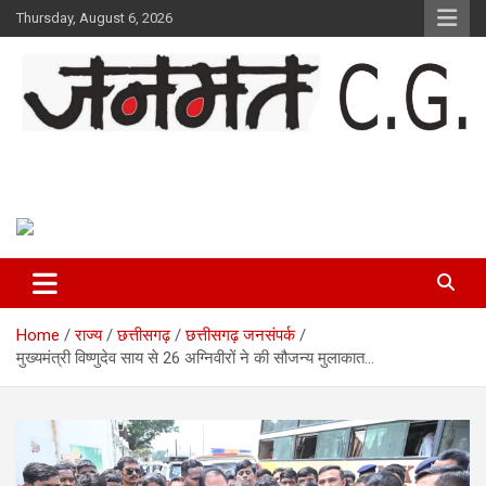
Skip
Thursday, August 6, 2026
to
content
Janmat CG
Voice of Chhattisgarh
Home
राज्य
छत्तीसगढ़
छत्तीसगढ़ जनसंपर्क
मुख्यमंत्री विष्णुदेव साय से 26 अग्निवीरों ने की सौजन्य मुलाकात…