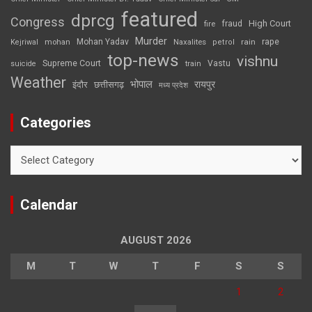
featured
dprcg
Congress
High Court
fire
fraud
Murder
rape
Mohan Yadav
Naxalites
rain
Kejriwal
mohan
petrol
top-news
vishnu
Supreme Court
Vastu
suicide
train
Weather
भोपाल
रायपुर
इंदौर
छत्तीसगढ़
मध्य प्रदेश
Categories
Categories
Calendar
AUGUST 2026
M
T
W
T
F
S
S
1
2