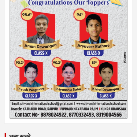
अन्य ख़बरें