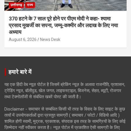
छत्तीसगढ़
राज्य
370 हटने के 7 साल पूरे होने पर पीएम मोदी ने कहा- श्यामा
प्रसाद मुखर्जी का सपना, जम्मू-कश्मीर और लद्दाख के लिए नया
अध्याय
August 6, 2026
News Desk
हमारे बारे में
यह एक हिंदी वेब न्यूज़ पोर्टल है जिसमें ब्रेकिंग न्यूज़ के अलावा राजनीति, प्रशासन,
ट्रेंडिंग न्यूज, बॉलीवुड, खेल जगत, लाइफस्टाइल, बिजनेस, सेहत, ब्यूटी, रोजगार
तथा टेक्नोलॉजी से संबंधित खबरें पोस्ट की जाती है।
Disclaimer - समाचार से सम्बंधित किसी भी तरह के विवाद के लिए साइट के कुछ
तत्वों में उपयोगकर्ताओं द्वारा प्रस्तुत सामग्री ( समाचार / फोटो / विडियो आदि )
शामिल होगी स्वामी, मुद्रक, प्रकाशक, संपादक इस तरह के सामग्रियों के लिए कोई
ज़िम्मेदार नहीं स्वीकार करता है। न्यूज़ पोर्टल में प्रकाशित ऐसी सामग्री के लिए