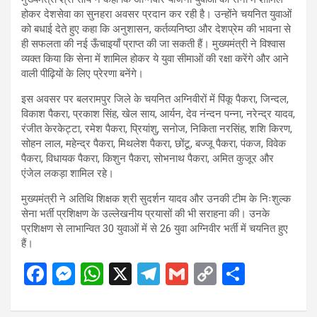
होकर देशसेवा का सुनहरा अवसर प्रदान कर रही है। उन्होंने चयनित युवाओं
को बधाई देते हुए कहा कि अनुशासन, कर्तव्यनिष्ठा और देशप्रेम की भावना से
ही सफलता की नई ऊँचाइयाँ प्राप्त की जा सकती हैं। मुख्यमंत्री ने विश्वास
व्यक्त किया कि सेना में शामिल होकर ये युवा सीमाओं की रक्षा करेंगे और आने
वाली पीढ़ियों के लिए प्रेरणा बनेंगे।
इस अवसर पर बलरामपुर जिले के चयनित अग्निवीरों में पिंकू पैकरा, जिन्दल,
विकाश पैकरा, प्रकाश सिंह, खेल साय, आर्यन, देव नंन्दन पन्ना, नरेन्द्र यादव,
रंजीत केरकेट्टा, रमेश पैकरा, प्रियांशु, सनोज, निकिता नरसिंह, शशि किरण,
सोहन लाल, महेन्द्र पैकरा, मिथलेश पैकरा, छोंटू, बज्जू पैकरा, पंकज, विवेक
पैकरा, विधायक पैकरा, किशुन पैकरा, सोभनाथ पैकरा, अमित कुजूर और
एंजेल लकड़ा शामिल रहे।
मुख्यमंत्री ने अतिथि शिक्षक श्री सुदर्शन यादव और उनकी टीम के निःशुल्क
सेना भर्ती प्रशिक्षण के उल्लेखनीय प्रयासों की भी सराहना की। उनके
प्रशिक्षण से लाभान्वित 30 युवाओं में से 26 युवा अग्निवीर भर्ती में चयनित हुए
हैं।
F
M
W
X
T
G
C
S
a
es
h
el
m
o
h