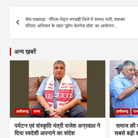
b
n
s
gr
Li
e
Post
o
g
A
a
n
सेवा पखवाड़ा : गौरेला-पेंड्रा-मरवाही जिले में स्वस्थ नारी, सशक्त
navigation
o
er
p
m
k
परिवार अभियान के तहत ‘वूमेन वेलनेस वॉक‘ का आयोजन….
k
p
अन्य ख़बरें
छत्तीसगढ़
राज्य
छत्तीसगढ़
राज
पर्यटन एवं संस्कृति मंत्री राजेश अग्रवाल ने
समाज की ए
दिया स्वदेशी अपनाने का संदेश
सबसे बड़ी श