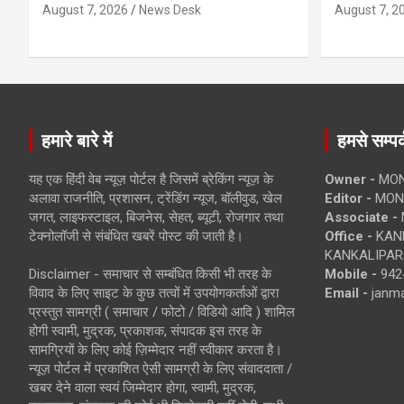
August 7, 2026
News Desk
August 7, 2
हमारे बारे में
हमसे सम्पर्
यह एक हिंदी वेब न्यूज़ पोर्टल है जिसमें ब्रेकिंग न्यूज़ के
Owner -
MON
अलावा राजनीति, प्रशासन, ट्रेंडिंग न्यूज, बॉलीवुड, खेल
Editor -
MONE
जगत, लाइफस्टाइल, बिजनेस, सेहत, ब्यूटी, रोजगार तथा
Associate -
टेक्नोलॉजी से संबंधित खबरें पोस्ट की जाती है।
Office -
KANK
KANKALIPARA
Disclaimer - समाचार से सम्बंधित किसी भी तरह के
Mobile -
942
विवाद के लिए साइट के कुछ तत्वों में उपयोगकर्ताओं द्वारा
Email -
janm
प्रस्तुत सामग्री ( समाचार / फोटो / विडियो आदि ) शामिल
होगी स्वामी, मुद्रक, प्रकाशक, संपादक इस तरह के
सामग्रियों के लिए कोई ज़िम्मेदार नहीं स्वीकार करता है।
न्यूज़ पोर्टल में प्रकाशित ऐसी सामग्री के लिए संवाददाता /
खबर देने वाला स्वयं जिम्मेदार होगा, स्वामी, मुद्रक,