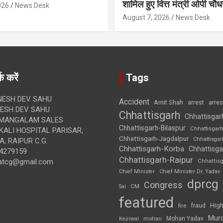
शामिल हुए वित्त मंत्री ओपी चौध
026
News Desk
August 7, 2026
News Desk
क करें
Tags
ESH DEV SAHU
Accident
Amit Shah
arre
arrest
SH DEV SAHU
Chhattisgarh
Chhattisgar
MANGALAM SALES
Chhattisgarh-Bilaspur
Chhattisgar
ALI HOSPITAL PARISAR,
Chhattisgarh-Jagdalpur
Chhattisga
, RAIPUR C.G.
Chhattisgarh-Korba
Chhattisga
4279159
Chhattisgarh-Raipur
atcg@gmail.com
Chhattis
Chief Minister
Chief Minister Dr. Yadav
dprcg
Congress
CM
Sai
featured
High
fire
fraud
Mur
Mohan Yadav
Kejriwal
mohan