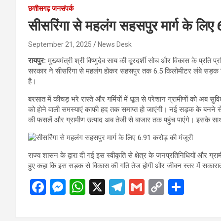
छत्तीसगढ़ जनसंपर्क
सीसरिंगा से महलंग सहसपुर मार्ग के लिए
September 21, 2025
News Desk
रायपुर:
मुख्यमंत्री श्री विष्णुदेव साय की दूरदर्शी सोच और विकास के प्रति प
सरकार ने सीसरिंगा से महलंग होकर सहसपुर तक 6.5 किलोमीटर लंबे सड़क निर
है।
बरसात में कीचड़ भरे रास्ते और गर्मियों में धूल से परेशान ग्रामीणों को अब स
को होने वाली समस्याएं काफी हद तक समाप्त हो जाएंगी। नई सड़क के बनने से क
की फसलें और ग्रामीण उत्पाद अब तेजी से बाजार तक पहुंच पाएंगे। इसके सा
राज्य शासन के द्वारा दी गई इस स्वीकृति से क्षेत्र के जनप्रतिनिधियों और ग्रामीण
हुए कहा कि इस सड़क से विकास की गति तेज होगी और जीवन स्तर में सका
F
M
W
X
T
G
C
S
a
es
h
el
m
o
h
ce
se
at
e
ail
py
ar