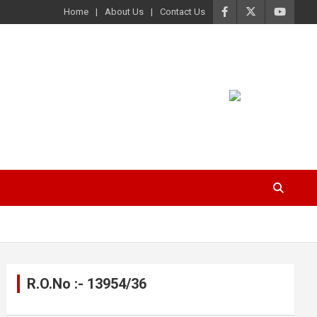
Home
About Us
Contact Us
R.O.No :- 13954/36