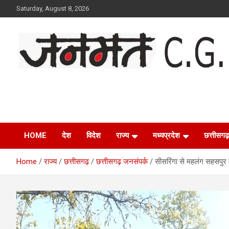
Skip
Saturday, August 8, 2026
to
content
Janmat CG
Voice of Chhattisgarh
HOME
देश
विदेश
राज्य
मध्यप्रदेश
छत्तीसगढ़
Home
राज्य
छत्तीसगढ़
छत्तीसगढ़ जनसंपर्क
सीसरिंगा से महलंग सहसपुर म