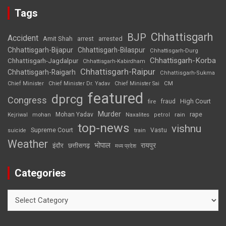
Tags
Chhattisgarh
BJP
Accident
Amit Shah
arrested
arrest
Chhattisgarh-Bijapur
Chhattisgarh-Bilaspur
Chhattisgarh-Durg
Chhattisgarh-Korba
Chhattisgarh-Jagdalpur
Chhattisgarh-Kabirdham
Chhattisgarh-Raipur
Chhattisgarh-Raigarh
Chhattisgarh-Sukma
CM
Chief Minister
Chief Minister Dr. Yadav
Chief Minister Sai
featured
dprcg
Congress
High Court
fire
fraud
Murder
rape
Mohan Yadav
Naxalites
rain
Kejriwal
mohan
petrol
top-news
vishnu
Supreme Court
Vastu
suicide
train
Weather
भोपाल
रायपुर
इंदौर
छत्तीसगढ़
मध्य प्रदेश
Categories
Categories