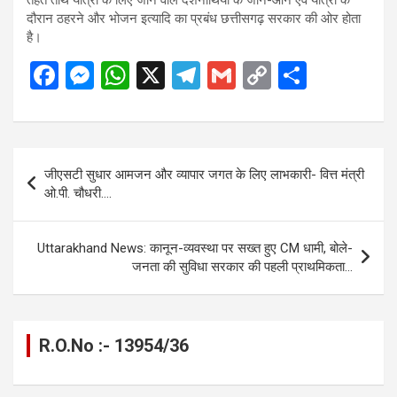
दौरान ठहरने और भोजन इत्यादि का प्रबंध छत्तीसगढ़ सरकार की ओर होता
है।
F
M
W
X
T
G
C
S
a
es
h
el
m
o
h
ce
se
at
e
ail
py
ar
b
n
s
gr
Li
e
Post
जीएसटी सुधार आमजन और व्यापार जगत के लिए लाभकारी- वित्त मंत्री
o
g
A
a
n
navigation
ओ.पी. चौधरी….
o
er
p
m
k
k
p
Uttarakhand News: कानून-व्यवस्था पर सख्त हुए CM धामी, बोले-
जनता की सुविधा सरकार की पहली प्राथमिकता…
R.O.No :- 13954/36