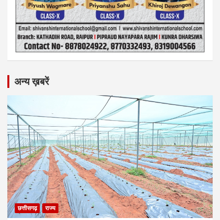
अन्य ख़बरें
छत्तीसगढ़
राज्य