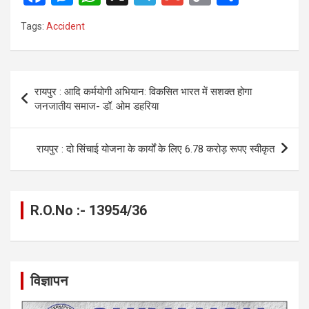
a
es
h
el
m
o
h
Tags:
Accident
ce
se
at
e
ail
py
ar
b
n
s
gr
Li
e
o
g
A
a
n
Post
रायपुर : आदि कर्मयोगी अभियान: विकसित भारत में सशक्त होगा
o
er
p
m
k
navigation
जनजातीय समाज- डॉ. ओम डहरिया
k
p
रायपुर : दो सिंचाई योजना के कार्यों के लिए 6.78 करोड़ रूपए स्वीकृत
R.O.No :- 13954/36
विज्ञापन