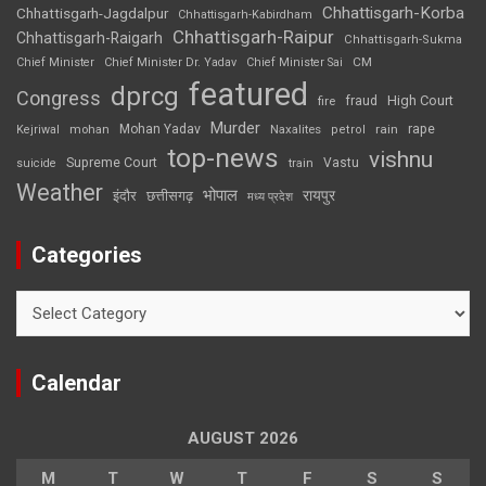
Chhattisgarh-Korba
Chhattisgarh-Jagdalpur
Chhattisgarh-Kabirdham
Chhattisgarh-Raipur
Chhattisgarh-Raigarh
Chhattisgarh-Sukma
CM
Chief Minister
Chief Minister Dr. Yadav
Chief Minister Sai
featured
dprcg
Congress
High Court
fire
fraud
Murder
rape
Mohan Yadav
Naxalites
rain
Kejriwal
mohan
petrol
top-news
vishnu
Supreme Court
Vastu
suicide
train
Weather
भोपाल
रायपुर
इंदौर
छत्तीसगढ़
मध्य प्रदेश
Categories
Categories
Calendar
AUGUST 2026
M
T
W
T
F
S
S