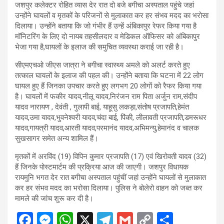
जशपुर कलेक्टर रोहित व्यास देर रात दो बजे बगीचा अस्पताल पहुंचे जहां
उन्होंने घायलों व मृतकों के परिजनों से मुलाकात कर हर संभव मदद का भरोसा
दिलाया। उन्होंने बताया कि जो गंभीर हैं उन्हें अंबिकापुर रेफर किया गया है
मॉनिटरिंग के लिए दो नायब तहसीलदार व मेडिकल ऑफिसर को अंबिकापुर
भेजा गया है,घायलों के इलाज की समुचित व्यवस्था कराई जा रही है।
सीएमएचओ जीएस जात्रा ने बगीचा स्वास्थ्य अमले को अलर्ट करते हुए
तत्काल घायलों के इलाज की पहल की। उन्होंने बताया कि घटना में 22 लोग
घायल हुए हैं जिनका उपचार करते हुए लगभग 20 लोगों को रैफर किया गया
है। घायलों में फकीर यादव,नीलू यादव,निरंजन राम पिता अर्जुन राम,संदीप
यादव नारायण , देवंती , गुलापी बाई, याहूसु लकड़ा,संतोष प्रजापति,हेमंत
यादव,उमा यादव,भुवनेश्वरी यादव,चंदा बाई, पिंकी, लीलावती प्रजापति,डमरूधर
यादव,गायत्री यादव,आरती यादव,परमानंद यादव,अभिमन्यु,हेमानंद व चालक
सुखसागर समेत अन्य शामिल हैं।
मृतकों में अरविंद (19) विपिन कुमार प्रजापति (17) एवं खिरोवती यादव (32)
हैं जिनके पोस्टमार्टम की प्रक्रिया आज की जाएगी। जशपुर विधायक
रायमुनि भगत देर रात बगीचा अस्पताल पहुंचीं जहां उन्होंने घायलों से मुलाकात
कर हर संभव मदद का भरोसा दिलाया। पुलिस ने बोलेरो वाहन को जब्त कर
मामले की जांच शुरू कर दी है।
F
M
W
X
T
G
C
S