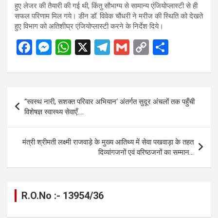
हुए लेजर की तैयारी की गई थी, किंतु सौभाग्य से सामान्य एंजियोप्लास्टी से ही
सफल परिणाम मिल गये। डीन डॉ. विवेक चौधरी ने मरीज की स्थिति को देखते
हुए विभाग को अतिशीघ्र एंजियोप्लास्टी करने के निर्देश दिये।
F
M
W
X
T
G
C
S
a
es
h
el
m
o
h
ce
se
at
e
ail
py
ar
b
n
s
gr
Li
e
Post
‘‘स्वस्थ नारी, सशक्त परिवार अभियान‘ अंतर्गत सुदूर अंचलों तक पहुँची
o
g
A
a
n
navigation
विशेषज्ञ स्वास्थ्य सेवाएँ….
o
er
p
m
k
k
p
मंत्री श्रीमती लक्ष्मी राजवाड़े के मुख्य आतिथ्य में सेवा पखवाड़ा के तहत
दिव्यांगजनों एवं वरिष्ठजनों का सम्मान…
R.O.No :- 13954/36