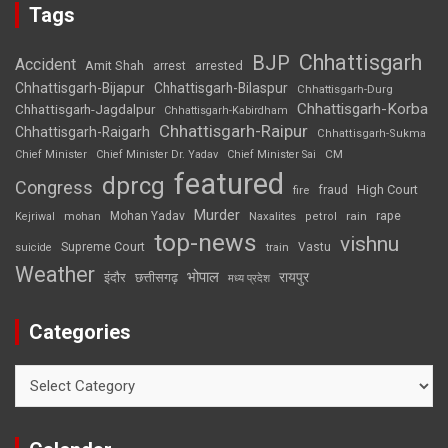
Tags
Chhattisgarh
BJP
Accident
Amit Shah
arrested
arrest
Chhattisgarh-Bijapur
Chhattisgarh-Bilaspur
Chhattisgarh-Durg
Chhattisgarh-Korba
Chhattisgarh-Jagdalpur
Chhattisgarh-Kabirdham
Chhattisgarh-Raipur
Chhattisgarh-Raigarh
Chhattisgarh-Sukma
CM
Chief Minister
Chief Minister Dr. Yadav
Chief Minister Sai
featured
dprcg
Congress
High Court
fire
fraud
Murder
rape
Mohan Yadav
Naxalites
rain
Kejriwal
mohan
petrol
top-news
vishnu
Supreme Court
Vastu
suicide
train
Weather
भोपाल
रायपुर
इंदौर
छत्तीसगढ़
मध्य प्रदेश
Categories
Categories