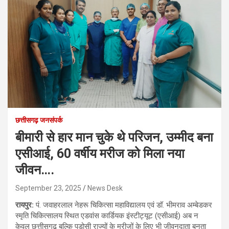
छत्तीसगढ़ जनसंपर्क
बीमारी से हार मान चुके थे परिजन, उम्मीद बना
एसीआई, 60 वर्षीय मरीज को मिला नया
जीवन….
September 23, 2025
News Desk
रायपुर:
पं. जवाहरलाल नेहरू चिकित्सा महाविद्यालय एवं डॉ. भीमराव अम्बेडकर
स्मृति चिकित्सालय स्थित एडवांस कार्डियक इंस्टीट्यूट (एसीआई) अब न
केवल छत्तीसगढ़ बल्कि पड़ोसी राज्यों के मरीजों के लिए भी जीवनदाता बनता