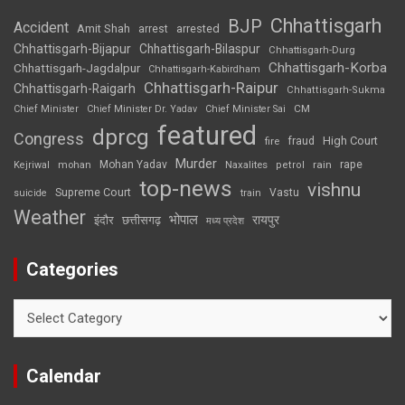
Chhattisgarh
BJP
Accident
Amit Shah
arrested
arrest
Chhattisgarh-Bijapur
Chhattisgarh-Bilaspur
Chhattisgarh-Durg
Chhattisgarh-Korba
Chhattisgarh-Jagdalpur
Chhattisgarh-Kabirdham
Chhattisgarh-Raipur
Chhattisgarh-Raigarh
Chhattisgarh-Sukma
CM
Chief Minister
Chief Minister Dr. Yadav
Chief Minister Sai
featured
dprcg
Congress
High Court
fire
fraud
Murder
rape
Mohan Yadav
Naxalites
rain
Kejriwal
mohan
petrol
top-news
vishnu
Supreme Court
Vastu
suicide
train
Weather
भोपाल
रायपुर
इंदौर
छत्तीसगढ़
मध्य प्रदेश
Categories
Categories
Calendar