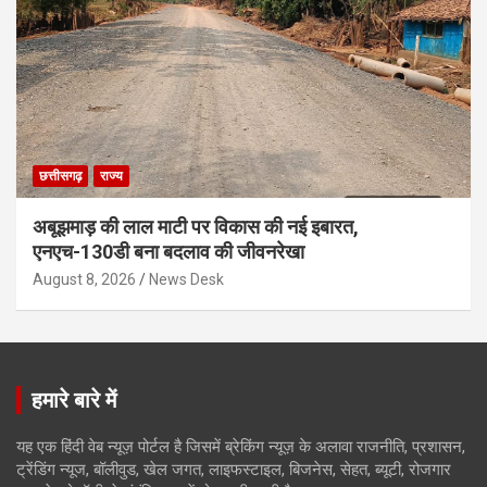
छत्तीसगढ़
राज्य
अबूझमाड़ की लाल माटी पर विकास की नई इबारत,
एनएच-130डी बना बदलाव की जीवनरेखा
August 8, 2026
News Desk
हमारे बारे में
यह एक हिंदी वेब न्यूज़ पोर्टल है जिसमें ब्रेकिंग न्यूज़ के अलावा राजनीति, प्रशासन,
ट्रेंडिंग न्यूज, बॉलीवुड, खेल जगत, लाइफस्टाइल, बिजनेस, सेहत, ब्यूटी, रोजगार