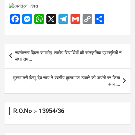
F
M
W
X
T
G
C
S
a
es
h
el
m
o
h
ce
se
at
e
ail
py
ar
b
n
s
gr
Li
e
Post
स्वतंत्रता दिवस समारोह: शालेय विद्यार्थियों की सांस्कृतिक प्रस्तुतियों ने
o
g
A
a
n
navigation
बांधा समां…
o
er
p
m
k
k
p
मुख्यमंत्री विष्णु देव साय ने स्वर्गीय कुशाभाऊ ठाकरे की जयंती पर किया
नमन…..
R.O.No :- 13954/36