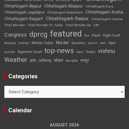
Chhattisgarh-Bijapur
Chhattisgarh-Bilaspur
Chhattisgarh-Durg
Chhattisgarh-Korba
Chhattisgarh-Jagdalpur
Chhattisgarh-Kabirdham
Chhattisgarh-Raipur
Chhattisgarh-Raigarh
Chhattisgarh-Sukma
CM
Chief Minister
Chief Minister Dr. Yadav
Chief Minister Sai
featured
dprcg
Congress
High Court
fire
fraud
Murder
rape
Mohan Yadav
Naxalites
rain
Kejriwal
mohan
petrol
top-news
vishnu
Supreme Court
Vastu
suicide
train
Weather
भोपाल
रायपुर
इंदौर
छत्तीसगढ़
मध्य प्रदेश
Categories
Categories
Calendar
AUGUST 2026