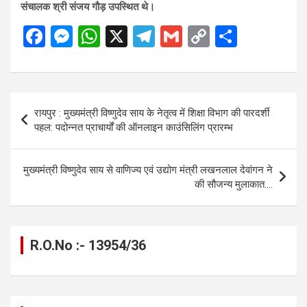
संचालक श्री संजय गौड़ उपस्थित थे।
F
M
W
X
T
G
C
S
a
es
h
el
m
o
h
ce
se
at
e
ail
py
ar
b
n
s
gr
Li
e
Post
रायपुर : मुख्यमंत्री विष्णुदेव साय के नेतृत्व में शिक्षा विभाग की पारदर्शी
o
g
A
a
n
navigation
पहल: पदोन्नत प्राचार्यों की ऑनलाइन काउंसिलिंग प्रारम्भ
o
er
p
m
k
k
p
मुख्यमंत्री विष्णुदेव साय से वाणिज्य एवं उद्योग मंत्री लखनलाल देवांगन ने
की सौजन्य मुलाकात….
R.O.No :- 13954/36