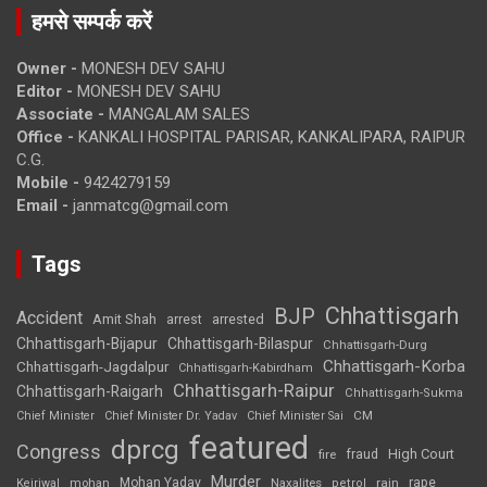
हमसे सम्पर्क करें
Owner -
MONESH DEV SAHU
Editor -
MONESH DEV SAHU
Associate -
MANGALAM SALES
Office -
KANKALI HOSPITAL PARISAR, KANKALIPARA, RAIPUR
C.G.
Mobile -
9424279159
Email -
janmatcg@gmail.com
Tags
Chhattisgarh
BJP
Accident
Amit Shah
arrested
arrest
Chhattisgarh-Bijapur
Chhattisgarh-Bilaspur
Chhattisgarh-Durg
Chhattisgarh-Korba
Chhattisgarh-Jagdalpur
Chhattisgarh-Kabirdham
Chhattisgarh-Raipur
Chhattisgarh-Raigarh
Chhattisgarh-Sukma
CM
Chief Minister
Chief Minister Dr. Yadav
Chief Minister Sai
featured
dprcg
Congress
High Court
fire
fraud
Murder
rape
Mohan Yadav
Naxalites
rain
Kejriwal
mohan
petrol