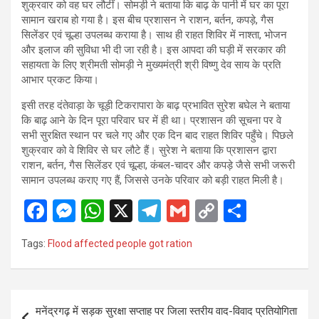
शुक्रवार को वह घर लौटीं। सोमड़ी ने बताया कि बाढ़ के पानी में घर का पूरा
सामान खराब हो गया है। इस बीच प्रशासन ने राशन, बर्तन, कपड़े, गैस
सिलेंडर एवं चूल्हा उपलब्ध कराया है। साथ ही राहत शिविर में नाश्ता, भोजन
और इलाज की सुविधा भी दी जा रही है। इस आपदा की घड़ी में सरकार की
सहायता के लिए श्रीमती सोमड़ी ने मुख्यमंत्री श्री विष्णु देव साय के प्रति
आभार प्रकट किया।
इसी तरह दंतेवाड़ा के चूड़ी टिकरापारा के बाढ़ प्रभावित सुरेश बघेल ने बताया
कि बाढ़ आने के दिन पूरा परिवार घर में ही था। प्रशासन की सूचना पर वे
सभी सुरक्षित स्थान पर चले गए और एक दिन बाद राहत शिविर पहुँचे। पिछले
शुक्रवार को वे शिविर से घर लौटे हैं। सुरेश ने बताया कि प्रशासन द्वारा
राशन, बर्तन, गैस सिलेंडर एवं चूल्हा, कंबल-चादर और कपड़े जैसे सभी जरूरी
सामान उपलब्ध कराए गए हैं, जिससे उनके परिवार को बड़ी राहत मिली है।
F
M
W
X
T
G
C
S
a
es
h
el
m
o
h
Tags:
Flood affected people got ration
ce
se
at
e
ail
py
ar
b
n
s
gr
Li
e
o
g
A
a
n
Post
मनेंद्रगढ़ में सड़क सुरक्षा सप्ताह पर जिला स्तरीय वाद-विवाद प्रतियोगिता