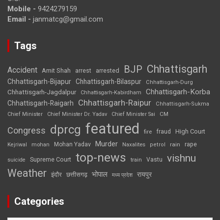
Mobile -
9424279159
Email -
janmatcg@gmail.com
Tags
Chhattisgarh
BJP
Accident
Amit Shah
arrested
arrest
Chhattisgarh-Bijapur
Chhattisgarh-Bilaspur
Chhattisgarh-Durg
Chhattisgarh-Korba
Chhattisgarh-Jagdalpur
Chhattisgarh-Kabirdham
Chhattisgarh-Raipur
Chhattisgarh-Raigarh
Chhattisgarh-Sukma
CM
Chief Minister
Chief Minister Dr. Yadav
Chief Minister Sai
featured
dprcg
Congress
High Court
fire
fraud
Murder
rape
Mohan Yadav
Naxalites
rain
Kejriwal
mohan
petrol
top-news
vishnu
Supreme Court
Vastu
suicide
train
Weather
भोपाल
रायपुर
इंदौर
छत्तीसगढ़
मध्य प्रदेश
Categories