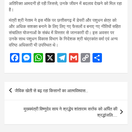
अतिरिक्त आमदनी हो रही जिससे, उनके जीवन में बदलाव देखने को मिल रहा
है।
मंत्री श्री नेताम ने इस मौके पर छत्तीसगढ़ में डेयरी और पशुधन क्षेत्र को
और अधिक सशक्त बनाने के लिए लिए गए फैसलों व बनाए गए नीतियों सहित
संचालित योजनाओं के संबंध में विस्तार से जानकारी दी। इस अवसर पर
उनके साथ पशुधन विकास विभाग के निदेशक श्री चंद्रकांत वर्मा एवं अन्य
वरिष्ठ अधिकारी भी उपस्थित थे।
F
M
W
X
T
G
C
S
a
es
h
el
m
o
h
ce
se
at
e
ail
py
ar
b
n
s
gr
Li
e
Post
जैविक खेती से बढ़ रहा किसानों का आत्मविश्वास…
o
g
A
a
n
navigation
o
er
p
m
k
मुख्यमंत्री विष्णुदेव साय ने श्रद्धेय शांताराम सर्राफ को अर्पित की
k
p
श्रद्धांजलि…..