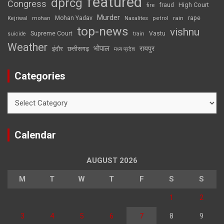
featured
dprcg
Congress
High Court
fire
fraud
Murder
rape
Mohan Yadav
Naxalites
rain
Kejriwal
mohan
petrol
top-news
vishnu
Supreme Court
Vastu
suicide
train
Weather
भोपाल
रायपुर
इंदौर
छत्तीसगढ़
मध्य प्रदेश
Categories
Categories
Calendar
AUGUST 2026
M
T
W
T
F
S
S
1
2
3
4
5
6
7
8
9