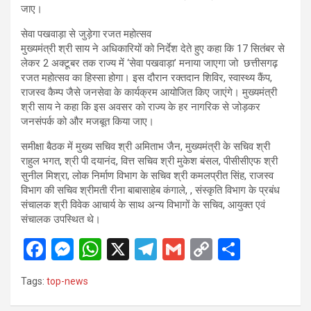
जाए।
सेवा पखवाड़ा से जुड़ेगा रजत महोत्सव
मुख्यमंत्री श्री साय ने अधिकारियों को निर्देश देते हुए कहा कि 17 सितंबर से
लेकर 2 अक्टूबर तक राज्य में ‘सेवा पखवाड़ा’ मनाया जाएगा जो छत्तीसगढ़
रजत महोत्सव का हिस्सा होगा। इस दौरान रक्तदान शिविर, स्वास्थ्य कैंप,
राजस्व कैम्प जैसे जनसेवा के कार्यक्रम आयोजित किए जाएंगे। मुख्यमंत्री
श्री साय ने कहा कि इस अवसर को राज्य के हर नागरिक से जोड़कर
जनसंपर्क को और मजबूत किया जाए।
समीक्षा बैठक में मुख्य सचिव श्री अमिताभ जैन, मुख्यमंत्री के सचिव श्री
राहुल भगत, श्री पी दयानंद, वित्त सचिव श्री मुकेश बंसल, पीसीसीएफ श्री
सुनील मिश्रा, लोक निर्माण विभाग के सचिव श्री कमलप्रीत सिंह, राजस्व
विभाग की सचिव श्रीमती रीना बाबासाहेब कंगाले, , संस्कृति विभाग के प्रबंध
संचालक श्री विवेक आचार्य के साथ अन्य विभागों के सचिव, आयुक्त एवं
संचालक उपस्थित थे।
F
M
W
X
T
G
C
S
a
es
h
el
m
o
h
Tags:
top-news
ce
se
at
e
ail
py
ar