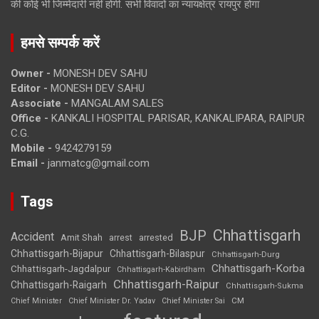
की कोई भी जिम्मेदारी नहीं होगी. सभी विवादों का न्यायक्षेत्र रायपुर होगा
हमसे सम्पर्क करें
Owner -
MONESH DEV SAHU
Editor -
MONESH DEV SAHU
Associate -
MANGALAM SALES
Office -
KANKALI HOSPITAL PARISAR, KANKALIPARA, RAIPUR
C.G.
Mobile -
9424279159
Email -
janmatcg@gmail.com
Tags
Chhattisgarh
BJP
Accident
Amit Shah
arrested
arrest
Chhattisgarh-Bijapur
Chhattisgarh-Bilaspur
Chhattisgarh-Durg
Chhattisgarh-Korba
Chhattisgarh-Jagdalpur
Chhattisgarh-Kabirdham
Chhattisgarh-Raipur
Chhattisgarh-Raigarh
Chhattisgarh-Sukma
CM
Chief Minister
Chief Minister Dr. Yadav
Chief Minister Sai