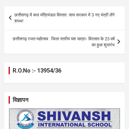
b
n
s
gr
Li
e
o
g
A
a
n
Post
छत्तीसगढ़ में कल मंत्रिमंडल विस्तार: साय सरकार में 3 नए मंत्री लेंगे
o
er
p
m
k
navigation
शपथ!
k
p
छत्तीसगढ़ रजत महोत्सव : जिला स्तरीय यश यात्रा- विरासत के 25 वर्ष
का हुआ शुभारंभ
R.O.No :- 13954/36
विज्ञापन