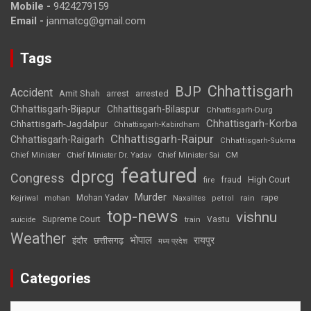
Mobile -
9424279159
Email -
janmatcg@gmail.com
Tags
Chhattisgarh
BJP
Accident
Amit Shah
arrested
arrest
Chhattisgarh-Bijapur
Chhattisgarh-Bilaspur
Chhattisgarh-Durg
Chhattisgarh-Korba
Chhattisgarh-Jagdalpur
Chhattisgarh-Kabirdham
Chhattisgarh-Raipur
Chhattisgarh-Raigarh
Chhattisgarh-Sukma
CM
Chief Minister
Chief Minister Dr. Yadav
Chief Minister Sai
featured
dprcg
Congress
High Court
fire
fraud
Murder
rape
Mohan Yadav
Naxalites
rain
Kejriwal
mohan
petrol
top-news
vishnu
Supreme Court
Vastu
suicide
train
Weather
भोपाल
रायपुर
इंदौर
छत्तीसगढ़
मध्य प्रदेश
Categories
Categories