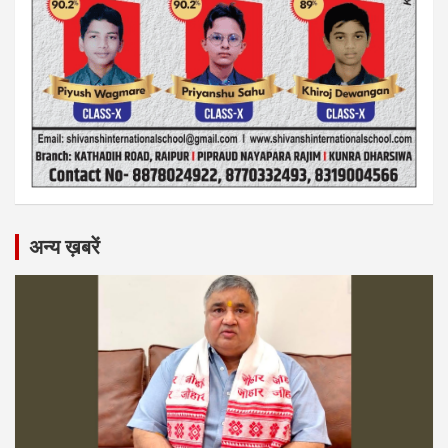
अन्य ख़बरें