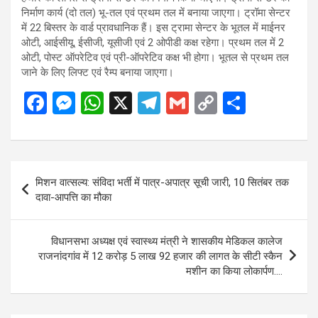
निर्माण कार्य (दो तल) भू-तल एवं प्रथम तल में बनाया जाएगा। ट्रॉमा सेन्टर
में 22 बिस्तर के वार्ड प्रावधानिक हैं। इस ट्रामा सेन्टर के भूतल में माईनर
ओटी, आईसीयू, ईसीजी, यूसीजी एवं 2 ओपीडी कक्ष रहेगा। प्रथम तल में 2
ओटी, पोस्ट ऑपरेटिव एवं प्री-ऑपरेटिव कक्ष भी होगा। भूतल से प्रथम तल
जाने के लिए लिफ्ट एवं रैम्प बनाया जाएगा।
F
M
W
X
T
G
C
S
a
es
h
el
m
o
h
ce
se
at
e
ail
py
ar
b
n
s
gr
Li
e
Post
मिशन वात्सल्य: संविदा भर्ती में पात्र-अपात्र सूची जारी, 10 सितंबर तक
o
g
A
a
n
navigation
दावा-आपत्ति का मौका
o
er
p
m
k
k
p
विधानसभा अध्यक्ष एवं स्वास्थ्य मंत्री ने शासकीय मेडिकल कालेज
राजनांदगांव में 12 करोड़ 5 लाख 92 हजार की लागत के सीटी स्कैन
मशीन का किया लोकार्पण….