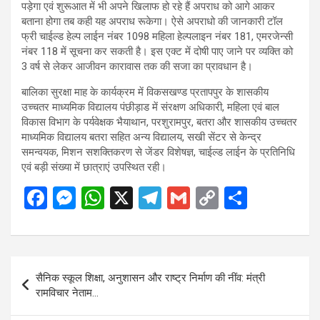
पड़ेगा एवं शुरूआत में भी अपने खिलाफ हो रहे हैं अपराध को आगे आकर
बताना होगा तब कही यह अपराध रूकेगा। ऐसे अपराधो की जानकारी टॉल
फ्री चाईल्ड हेल्प लाईन नंबर 1098 महिला हेल्पलाइन नंबर 181, एमरजेन्सी
नंबर 118 में सूचना कर सकती है। इस एक्ट में दोषी पाए जाने पर व्यक्ति को
3 वर्ष से लेकर आजीवन कारावास तक की सजा का प्रावधान है।
बालिका सुरक्षा माह के कार्यक्रम में विकसखण्ड प्रतापपुर के शासकीय
उच्चतर माध्यमिक विद्यालय पंछीड़ाड में संरक्षण अधिकारी, महिला एवं बाल
विकास विभाग के पर्यवेक्षक भैयाथान, परशुरामपुर, बतरा और शासकीय उच्चतर
माध्यमिक विद्यालय बतरा सहित अन्य विद्यालय, सखी सेंटर से केन्द्र
समन्वयक, मिशन सशक्तिकरण से जेंडर विशेषज्ञ, चाईल्ड लाईन के प्रतिनिधि
एवं बड़ी संख्या में छात्राएं उपस्थित रही।
F
M
W
X
T
G
C
S
a
es
h
el
m
o
h
ce
se
at
e
ail
py
ar
b
n
s
gr
Li
e
Post
सैनिक स्कूल शिक्षा, अनुशासन और राष्ट्र निर्माण की नींव: मंत्री
o
g
A
a
n
navigation
रामविचार नेताम…
o
er
p
m
k