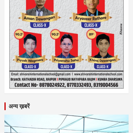
अन्य ख़बरें