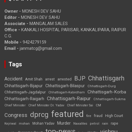
Owner -
MONESH DEV SAHU
Editor -
MONESH DEV SAHU
Associate -
MANGALAM SALES
Office -
KANKALI HOSPITAL PARISAR, KANKALIPARA, RAIPUR
C.G.
Mobile -
9424279159
Email -
janmatcg@gmail.com
Tags
Chhattisgarh
BJP
Accident
Amit Shah
arrested
arrest
Chhattisgarh-Bijapur
Chhattisgarh-Bilaspur
Chhattisgarh-Durg
Chhattisgarh-Korba
Chhattisgarh-Jagdalpur
Chhattisgarh-Kabirdham
Chhattisgarh-Raipur
Chhattisgarh-Raigarh
Chhattisgarh-Sukma
CM
Chief Minister
Chief Minister Dr. Yadav
Chief Minister Sai
featured
dprcg
Congress
High Court
fire
fraud
Murder
rape
Mohan Yadav
Naxalites
rain
Kejriwal
mohan
petrol
top-news
vishnu