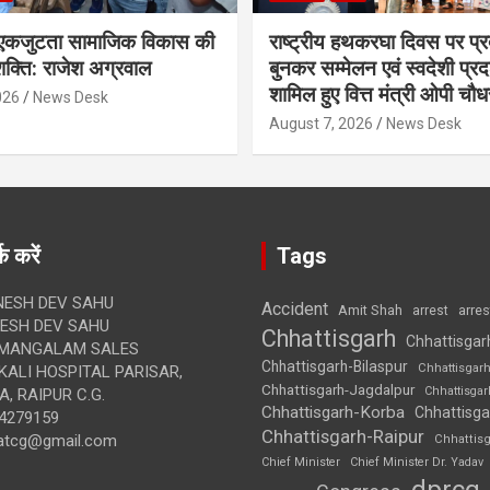
कजुटता सामाजिक विकास की
राष्ट्रीय हथकरघा दिवस पर प्र
क्ति: राजेश अग्रवाल
बुनकर सम्मेलन एवं स्वदेशी प्रदर्
शामिल हुए वित्त मंत्री ओपी चौध
026
News Desk
August 7, 2026
News Desk
क करें
Tags
ESH DEV SAHU
Accident
Amit Shah
arre
arrest
SH DEV SAHU
Chhattisgarh
Chhattisgar
MANGALAM SALES
Chhattisgarh-Bilaspur
Chhattisgar
ALI HOSPITAL PARISAR,
Chhattisgarh-Jagdalpur
Chhattisga
, RAIPUR C.G.
Chhattisgarh-Korba
Chhattisga
4279159
Chhattisgarh-Raipur
atcg@gmail.com
Chhattis
Chief Minister
Chief Minister Dr. Yadav
dprcg