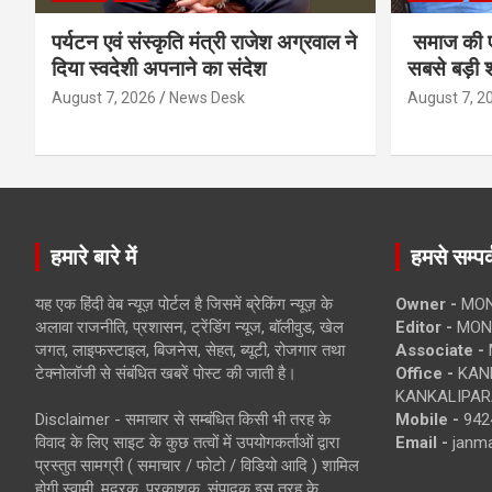
पर्यटन एवं संस्कृति मंत्री राजेश अग्रवाल ने
समाज की ए
दिया स्वदेशी अपनाने का संदेश
सबसे बड़ी श
August 7, 2026
News Desk
August 7, 2
हमारे बारे में
हमसे सम्पर्
यह एक हिंदी वेब न्यूज़ पोर्टल है जिसमें ब्रेकिंग न्यूज़ के
Owner -
MON
अलावा राजनीति, प्रशासन, ट्रेंडिंग न्यूज, बॉलीवुड, खेल
Editor -
MONE
जगत, लाइफस्टाइल, बिजनेस, सेहत, ब्यूटी, रोजगार तथा
Associate -
टेक्नोलॉजी से संबंधित खबरें पोस्ट की जाती है।
Office -
KANK
KANKALIPARA
Disclaimer - समाचार से सम्बंधित किसी भी तरह के
Mobile -
942
विवाद के लिए साइट के कुछ तत्वों में उपयोगकर्ताओं द्वारा
Email -
janm
प्रस्तुत सामग्री ( समाचार / फोटो / विडियो आदि ) शामिल
होगी स्वामी, मुद्रक, प्रकाशक, संपादक इस तरह के