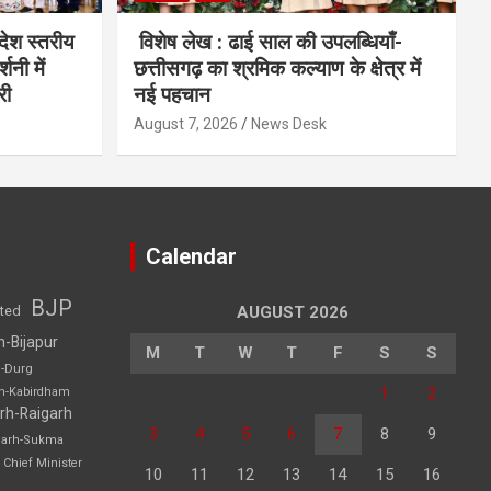
देश स्तरीय
विशेष लेख : ढाई साल की उपलब्धियाँ-
शनी में
छत्तीसगढ़ का श्रमिक कल्याण के क्षेत्र में
री
नई पहचान
August 7, 2026
News Desk
Calendar
BJP
sted
AUGUST 2026
h-Bijapur
M
T
W
T
F
S
S
h-Durg
1
2
rh-Kabirdham
rh-Raigarh
3
4
5
6
7
8
9
garh-Sukma
Chief Minister
10
11
12
13
14
15
16