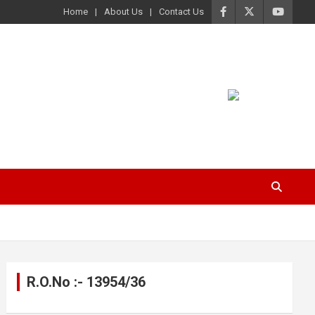
Home
About Us
Contact Us
R.O.No :- 13954/36