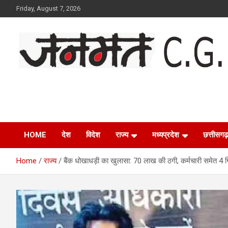
Skip
Friday, August 7, 2026
to
content
Janmat CG
Voice of Chhattisgarh
HOME
देश
विदेश
राज्य
मध्यप्रदेश
छत्तीसगढ़
Home
राज्य
बैंक धोखाधड़ी का खुलासा: 70 लाख की ठगी, कर्मचारी समेत 4 ग