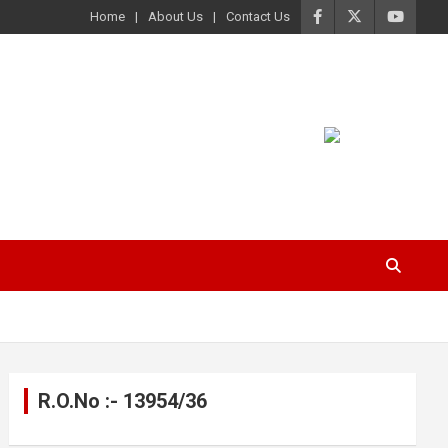
Home
About Us
Contact Us
R.O.No :- 13954/36