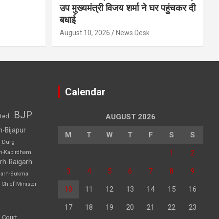
उप मुख्यमंत्री विजय शर्मा ने घर पहुंचकर दी
बधाई
August 10, 2026
News Desk
Calendar
BJP
sted
AUGUST 2026
h-Bijapur
M
T
W
T
F
S
S
h-Durg
1
2
rh-Kabirdham
rh-Raigarh
3
4
5
6
7
8
9
garh-Sukma
Chief Minister
10
11
12
13
14
15
16
17
18
19
20
21
22
23
 Court