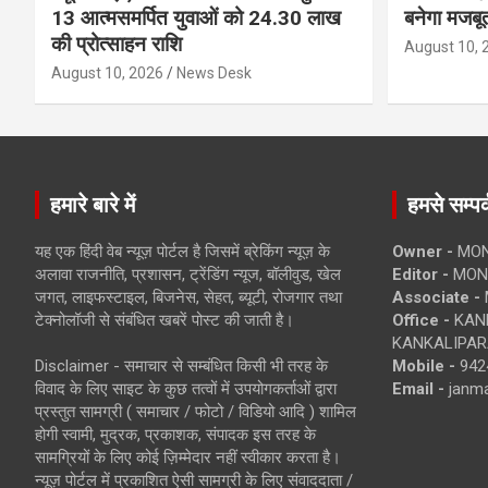
13 आत्मसमर्पित युवाओं को 24.30 लाख
बनेगा मजबू
की प्रोत्साहन राशि
August 10, 
August 10, 2026
News Desk
हमारे बारे में
हमसे सम्पर्
यह एक हिंदी वेब न्यूज़ पोर्टल है जिसमें ब्रेकिंग न्यूज़ के
Owner -
MON
अलावा राजनीति, प्रशासन, ट्रेंडिंग न्यूज, बॉलीवुड, खेल
Editor -
MONE
जगत, लाइफस्टाइल, बिजनेस, सेहत, ब्यूटी, रोजगार तथा
Associate -
टेक्नोलॉजी से संबंधित खबरें पोस्ट की जाती है।
Office -
KANK
KANKALIPARA
Disclaimer - समाचार से सम्बंधित किसी भी तरह के
Mobile -
942
विवाद के लिए साइट के कुछ तत्वों में उपयोगकर्ताओं द्वारा
Email -
janm
प्रस्तुत सामग्री ( समाचार / फोटो / विडियो आदि ) शामिल
होगी स्वामी, मुद्रक, प्रकाशक, संपादक इस तरह के
सामग्रियों के लिए कोई ज़िम्मेदार नहीं स्वीकार करता है।
न्यूज़ पोर्टल में प्रकाशित ऐसी सामग्री के लिए संवाददाता /