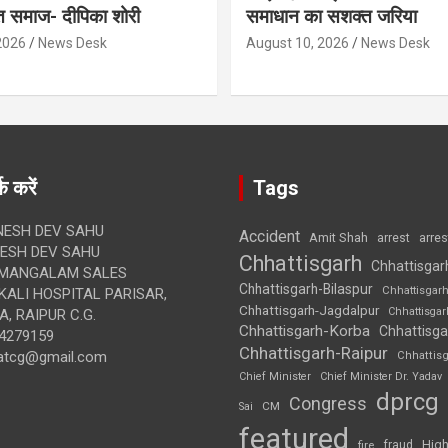
त समाज- दीपिका शोरी
समाधान का सशक्त जरिया
2026
News Desk
August 10, 2026
News Desk
क करें
Tags
ESH DEV SAHU
Accident
Amit Shah
arre
arrest
SH DEV SAHU
Chhattisgarh
Chhattisgar
MANGALAM SALES
Chhattisgarh-Bilaspur
Chhattisgar
ALI HOSPITAL PARISAR,
Chhattisgarh-Jagdalpur
Chhattisga
, RAIPUR C.G.
Chhattisgarh-Korba
Chhattisga
4279159
Chhattisgarh-Raipur
atcg@gmail.com
Chhattis
Chief Minister
Chief Minister Dr. Yadav
dprcg
Congress
CM
Sai
featured
High
fire
fraud