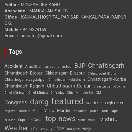
Editor -
MONESH DEV SAHU
Associate -
MANGALAM SALES
Office -
KANKALI HOSPITAL PARISAR, KANKALIPARA, RAIPUR
C.G.
Mobile -
9424279159
Email -
janmatcg@gmail.com
Tags
Chhattisgarh
BJP
Accident
Amit Shah
arrested
arrest
Chhattisgarh-Bijapur
Chhattisgarh-Bilaspur
Chhattisgarh-Durg
Chhattisgarh-Korba
Chhattisgarh-Jagdalpur
Chhattisgarh-Kabirdham
Chhattisgarh-Raipur
Chhattisgarh-Raigarh
Chhattisgarh-Sukma
CM
Chief Minister
Chief Minister Dr. Yadav
Chief Minister Sai
featured
dprcg
Congress
High Court
fire
fraud
Murder
rape
Mohan Yadav
Naxalites
rain
Kejriwal
mohan
petrol
top-news
vishnu
Supreme Court
Vastu
suicide
train
Weather
भोपाल
रायपुर
इंदौर
छत्तीसगढ़
मध्य प्रदेश