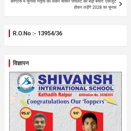
कांग्रेस में चुनावी नेतृत्व को लेकर सचिन पायलट का बड़ा बयान: एकजुट
k
p
होकर लड़ेंगे 2028 का चुनाव
R.O.No :- 13954/36
विज्ञापन