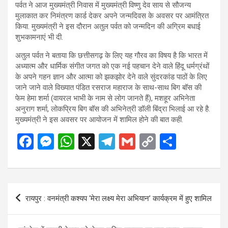
पर्वत ने आज मुख्यमंत्री निवास में मुख्यमंत्री विष्णु देव साय से सौजन्य
मुलाकात कर निमंत्रण कार्ड देकर अपने जन्मदिवस के अवसर पर आमंत्रित
किया. मुख्यमंत्री ने इस दौरान अतुल पर्वत को जन्मदिन की अग्रिम बधाई
शुभकामनाएं भी दी.
अतुल पर्वत ने बताया कि छत्तीसगढ़ के लिए यह गौरव का विषय है कि भारत में
अध्यात्म और धार्मिक संगीत जगत को एक नई पहचान देने वाले हिंदू धर्मग्रंथों
के अपने गहन ज्ञान और आत्मा को झकझोर देने वाले सुंदरकांड पाठों के लिए
जाने जाने वाले विख्यात पंडित रसराज महाराज के साथ-साथ बिग बॉस की
फेम हेमा शर्मा (वायरल भाभी के नाम से लोग जानते हैं), मशहूर अभिनेता
अनुराग शर्मा, लोकप्रिय बिग बॉस की अभिनेत्री डॉली बिंद्रा भिलाई आ रहे है.
मुख्यमंत्री ने इस अवसर पर आयोजन में शामिल होने की बात कही.
F
M
W
X
T
G
C
S
a
es
h
el
m
o
h
ce
se
at
e
ail
py
ar
b
n
s
gr
Li
e
Post
रायपुर : वनमंत्री कश्यप ‘मेरा लक्ष्य मेरा अभियान’ कार्यक्रम में हुए शामिल
o
g
A
a
n
navigation
o
er
p
m
k