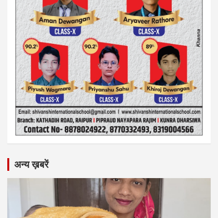
अन्य ख़बरें