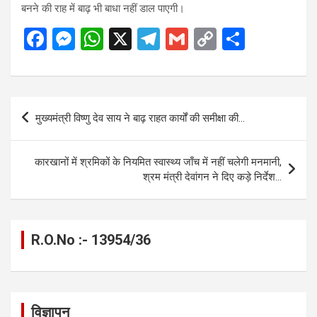
बनने की राह में बाढ़ भी बाधा नहीं डाल पाएगी।
F
M
W
X
T
G
C
S
a
es
h
el
m
o
h
ce
se
at
e
ail
py
ar
b
n
s
gr
Li
e
Post
मुख्यमंत्री विष्णु देव साय ने बाढ़ राहत कार्यों की समीक्षा की…
o
g
A
a
n
navigation
o
er
p
m
k
कारखानों में श्रमिकों के नियमित स्वास्थ्य जाँच में नहीं चलेगी मनमानी,
k
p
श्रम मंत्री देवांगन ने दिए कड़े निर्देश…
R.O.No :- 13954/36
विज्ञापन