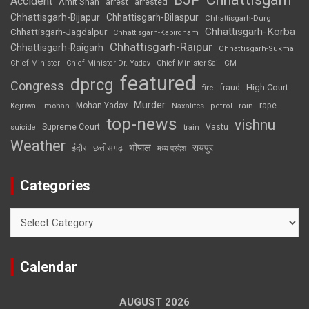
Accident
Amit Shah
arrested
arrest
Chhattisgarh-Bijapur
Chhattisgarh-Bilaspur
Chhattisgarh-Durg
Chhattisgarh-Korba
Chhattisgarh-Jagdalpur
Chhattisgarh-Kabirdham
Chhattisgarh-Raipur
Chhattisgarh-Raigarh
Chhattisgarh-Sukma
CM
Chief Minister
Chief Minister Dr. Yadav
Chief Minister Sai
featured
dprcg
Congress
High Court
fire
fraud
Murder
rape
Mohan Yadav
Naxalites
rain
Kejriwal
mohan
petrol
top-news
vishnu
Supreme Court
Vastu
suicide
train
Weather
भोपाल
रायपुर
इंदौर
छत्तीसगढ़
मध्य प्रदेश
Categories
Categories
Calendar
AUGUST 2026