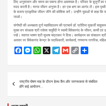
लिए अनुशासन और समय का पाबन्द होना आवश्यक है। परिवार के बुजुर्गों का सम्म
मदद करती है। मानव जीवन अनुपम है। हर एक क्षण का आनंद लें। इस पृथ्वी औ
के बजाय प्राकृतिक जीवन जीने की कोशिश करें। उन्होेंने युवाओं से कहा कि यह
जाओ।
संगोष्ठी की अध्यक्षता दुर्गा महाविद्यालय की प्राचार्य डॉ. प्रोतिभा मुखर्जी साहूका
मुख्य वन संरक्षक श्री राकेश चतुर्वेदी ने स्वामी विवेकानंद के जीवन, कार्यो ए
रखें। स्वागत भाषण श्री सुभाष चंद्राकर ने दिया। कार्यक्रम का संचालन श्
अवसर पर विवेकानंद केन्द्र के पदाधिकारी, कार्यकर्ता, गणमान्य नागरिक, महिलाए
F
M
W
X
T
G
C
S
a
es
h
el
m
o
h
ce
se
at
e
ail
py
ar
b
n
s
gr
Li
e
Post
o
g
A
a
n
राष्ट्रीय पोषण माह के दौरान हेल्थ कैंप और जागरूकता से संबंधित
navigation
o
er
p
m
k
होंगे कई आयोजन….
k
p