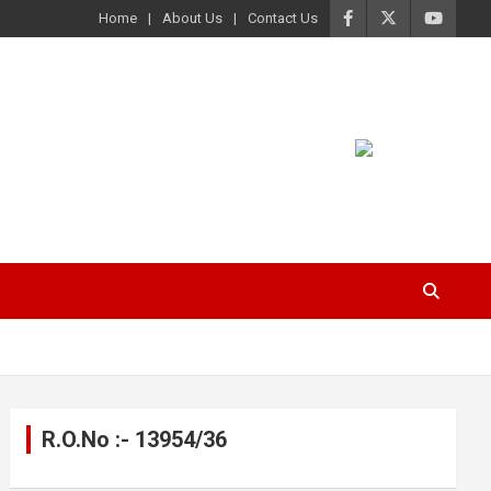
Home
About Us
Contact Us
R.O.No :- 13954/36