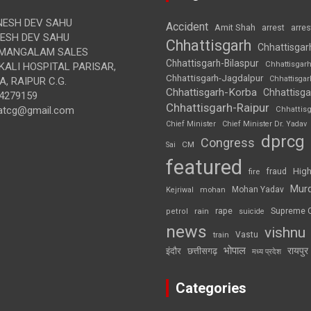
ESH DEV SAHU
Accident
Amit Shah
arre
arrest
SH DEV SAHU
Chhattisgarh
Chhattisgar
MANGALAM SALES
Chhattisgarh-Bilaspur
Chhattisgar
ALI HOSPITAL PARISAR,
Chhattisgarh-Jagdalpur
Chhattisga
, RAIPUR C.G.
Chhattisgarh-Korba
Chhattisga
4279159
Chhattisgarh-Raipur
atcg@gmail.com
Chhattis
Chief Minister
Chief Minister Dr. Yadav
dprcg
Congress
CM
Sai
featured
High
fire
fraud
Mur
Mohan Yadav
Kejriwal
mohan
rape
Supreme 
rain
petrol
suicide
news
vishnu
Vastu
train
भोपाल
रायपुर
इंदौर
छत्तीसगढ़
मध्य प्रदेश
Categories