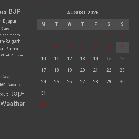
BJP
sted
AUGUST 2026
h-Bijapur
M
T
W
T
F
S
S
h-Durg
1
2
rh-Kabirdham
rh-Raigarh
3
4
5
6
7
8
9
garh-Sukma
Chief Minister
10
11
12
13
14
15
16
17
18
19
20
21
22
23
 Court
24
25
26
27
28
29
30
der
Naxalites
top-
31
Court
Weather
« Jul