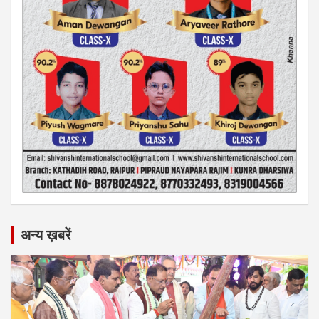
अन्य ख़बरें