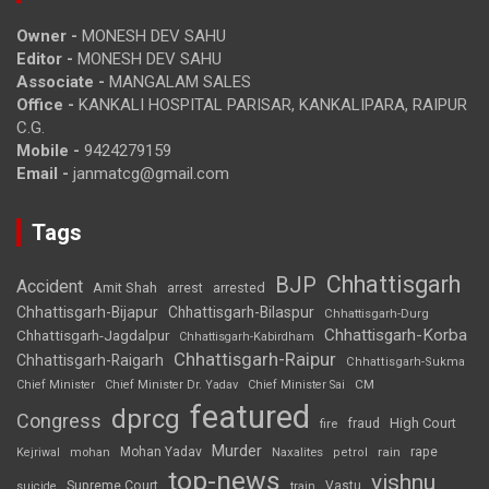
Owner -
MONESH DEV SAHU
Editor -
MONESH DEV SAHU
Associate -
MANGALAM SALES
Office -
KANKALI HOSPITAL PARISAR, KANKALIPARA, RAIPUR
C.G.
Mobile -
9424279159
Email -
janmatcg@gmail.com
Tags
Chhattisgarh
BJP
Accident
Amit Shah
arrested
arrest
Chhattisgarh-Bijapur
Chhattisgarh-Bilaspur
Chhattisgarh-Durg
Chhattisgarh-Korba
Chhattisgarh-Jagdalpur
Chhattisgarh-Kabirdham
Chhattisgarh-Raipur
Chhattisgarh-Raigarh
Chhattisgarh-Sukma
CM
Chief Minister
Chief Minister Dr. Yadav
Chief Minister Sai
featured
dprcg
Congress
High Court
fire
fraud
Murder
rape
Mohan Yadav
Naxalites
rain
Kejriwal
mohan
petrol
top-news
vishnu
Supreme Court
Vastu
suicide
train