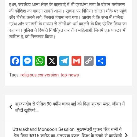
इधर, सरकंडा थाना क्षेत्र के बहतराई में भी प्रार्थना सभा के दौरान मतांतरण
की कोशिश का मामला सामने आया। सूचना पर विभिन्न संगठन मौके पर पहुंचे
और विरोध करने लगे, जिससे हंगामा मच गया। आरोप है कि सभा में धार्मिक
ग्रंथ और सामग्री के माध्यम से लोगों को धर्म बदलने के लिए प्रेरित किया जा
रहा था। पुलिस ने स्थिति नियंत्रित कर तीन महिलाओं, जिनमें एक पास्टर भी
शामिल है, को गिरफ्तार किया।
F
M
W
X
T
G
C
S
a
es
h
el
m
o
h
Tags:
religious conversion
,
top-news
ce
se
at
e
ail
py
ar
b
n
s
gr
Li
e
o
g
A
a
n
Post
श्रवणदोष से पीड़ित 90 वर्षीय चाका बाई को मिला श्रवण यंत्र, जीवन में
o
er
p
m
k
navigation
लौटी खुशियां….
k
p
Uttarakhand Monsoon Session: मुख्यमंत्री पुष्कर सिंह धामी ने
पेश किया ₹5315 करोड़ का अनुपूरक बजट, विपक्ष के हंगामे से कार्यवाही