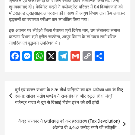
श्रीफल एवं जरूरतमंदो को वॉकिंग स्टीक देकर सम्मानित किया तथा उन्हें
शुभकामनाएं दी। केबिनेट मंत्री ने कलेक्ट्रेट परिसर में 04 दिव्यांगजनों को
मोटराइज्ड ट्राइसाइकल प्रदाय की। साथ ही आयुष विभाग द्वारा कैंप लगाकर
वृद्धजनों का स्वास्थ्य परीक्षण कर लाभांवित किया गया।
इस अवसर पर सीईओ जिला पंचायत श्री दिनेश नाग, उप संचालक समाज
कल्याण विभाग श्री हरीश सक्सेना, आयुष विभाग के डॉ उदय शर्मा वरिष्ठ
नागरिक एवं वृद्धजन उपस्थित थे।
F
M
W
X
T
G
C
S
a
es
h
el
m
o
h
ce
se
at
e
ail
py
ar
b
n
s
gr
Li
e
Post
दुर्ग एवं बस्तर संभाग के 876 तीर्थ यात्रियों का दल अयोध्या धाम के लिए
o
g
A
a
n
navigation
रवाना: सांसद संतोष पाण्डेय ने राजनांदगांव और स्कूल शिक्षा मंत्री
o
er
p
m
k
गजेन्द्र यादव ने दुर्ग से दिखाई विशेष ट्रेन को हरी झंडी….
k
p
केंद्र सरकार ने छत्तीसगढ़ को कर हस्तांतरण (Tax Devolution)
अंतर्गत दी 3,462 करोड़ रुपये की स्वीकृति….