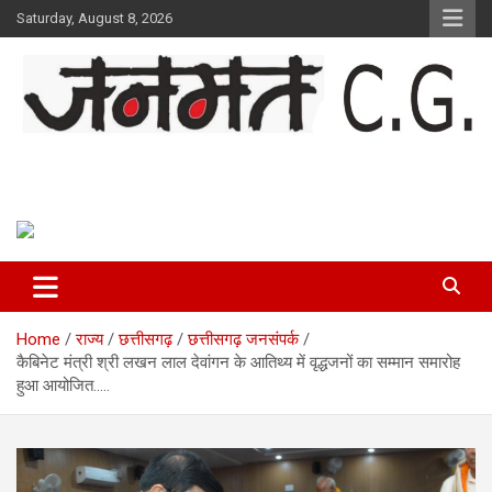
Skip
Saturday, August 8, 2026
to
content
Janmat CG
Voice of Chhattisgarh
Home
राज्य
छत्तीसगढ़
छत्तीसगढ़ जनसंपर्क
कैबिनेट मंत्री श्री लखन लाल देवांगन के आतिथ्य में वृद्धजनों का सम्मान समारोह
हुआ आयोजित…..