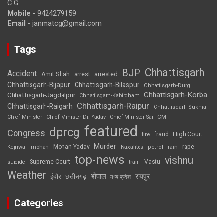
C.G.
Mobile -
9424279159
Email -
janmatcg@gmail.com
Tags
Chhattisgarh
BJP
Accident
Amit Shah
arrested
arrest
Chhattisgarh-Bijapur
Chhattisgarh-Bilaspur
Chhattisgarh-Durg
Chhattisgarh-Korba
Chhattisgarh-Jagdalpur
Chhattisgarh-Kabirdham
Chhattisgarh-Raipur
Chhattisgarh-Raigarh
Chhattisgarh-Sukma
CM
Chief Minister
Chief Minister Dr. Yadav
Chief Minister Sai
featured
dprcg
Congress
High Court
fire
fraud
Murder
rape
Mohan Yadav
Naxalites
rain
Kejriwal
mohan
petrol
top-news
vishnu
Supreme Court
Vastu
suicide
train
Weather
भोपाल
रायपुर
इंदौर
छत्तीसगढ़
मध्य प्रदेश
Categories