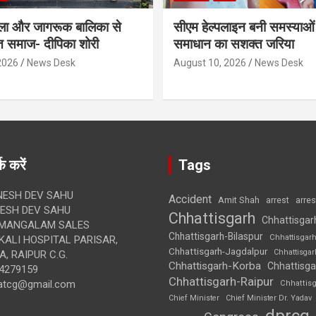
ला और जागरूक बालिका से
सीएम हेल्पलाइन बनी समस्याओं 
त समाज- दीपिका शोरी
समाधान का सशक्त जरिया
2026
News Desk
August 10, 2026
News Desk
क करें
Tags
ESH DEV SAHU
Accident
Amit Shah
arre
arrest
SH DEV SAHU
Chhattisgarh
Chhattisgar
MANGALAM SALES
Chhattisgarh-Bilaspur
Chhattisgar
ALI HOSPITAL PARISAR,
Chhattisgarh-Jagdalpur
Chhattisga
, RAIPUR C.G.
Chhattisgarh-Korba
Chhattisga
4279159
Chhattisgarh-Raipur
atcg@gmail.com
Chhattis
Chief Minister
Chief Minister Dr. Yadav
dprcg