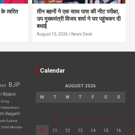
के त्वरित
तीन बहनों ने एक साथ पास की नीट परीक्षा,
उप मुख्यमंत्री विजय शर्मा ने घर पहुंचकर दी
बधाई
August 10, 2026
News Desk
Calendar
BJP
sted
AUGUST 2026
h-Bijapur
M
T
W
T
F
S
S
h-Durg
1
2
rh-Kabirdham
rh-Raigarh
3
4
5
6
7
8
9
garh-Sukma
Chief Minister
10
11
12
13
14
15
16