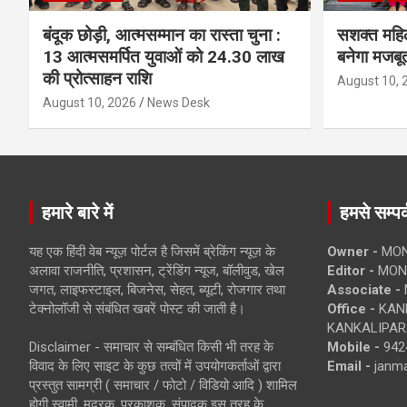
बंदूक छोड़ी, आत्मसम्मान का रास्ता चुना :
सशक्त महि
13 आत्मसमर्पित युवाओं को 24.30 लाख
बनेगा मजबू
की प्रोत्साहन राशि
August 10, 
August 10, 2026
News Desk
हमारे बारे में
हमसे सम्पर्
यह एक हिंदी वेब न्यूज़ पोर्टल है जिसमें ब्रेकिंग न्यूज़ के
Owner -
MON
अलावा राजनीति, प्रशासन, ट्रेंडिंग न्यूज, बॉलीवुड, खेल
Editor -
MONE
जगत, लाइफस्टाइल, बिजनेस, सेहत, ब्यूटी, रोजगार तथा
Associate -
टेक्नोलॉजी से संबंधित खबरें पोस्ट की जाती है।
Office -
KANK
KANKALIPARA
Disclaimer - समाचार से सम्बंधित किसी भी तरह के
Mobile -
942
विवाद के लिए साइट के कुछ तत्वों में उपयोगकर्ताओं द्वारा
Email -
janm
प्रस्तुत सामग्री ( समाचार / फोटो / विडियो आदि ) शामिल
होगी स्वामी, मुद्रक, प्रकाशक, संपादक इस तरह के