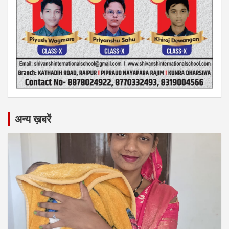
अन्य ख़बरें