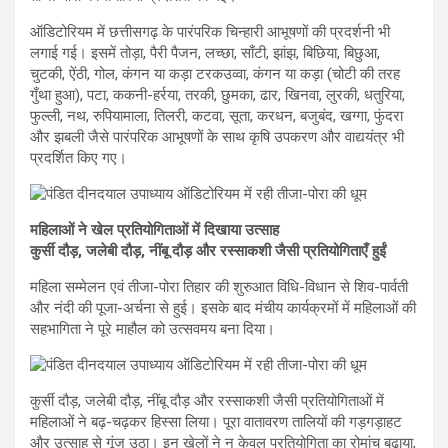
ऑडिटोरियम में छत्तीसगढ़ के पारंपरिक चिन्हारी आभूषणों की प्रदर्शनी भी
लगाई गई। इसमें तोड़ा, पैरी पैजन, लच्छा, साँटी, झांझ, बिछिया, बिछुआ,
चुटकी, ऐंठी, गोल, कंगन या कड़ा टरकउव्वा, कंगन या कड़ा (चोटी की तरह
गुँथा हुआ), पटा, ककनी-हर्रया, तरकी, छुमका, ढार, खिनवा, लुरकी, धतुरिया,
फुल्ली, नथ, रुपियामाला, तिलरी, कटवा, सूता, करधन, बजुबंद, खग्गा, फुंदरा
और झबली जैसे पारंपरिक आभूषणों के साथ कृषि उपकरण और वाद्ययंत्र भी
प्रदर्शित किए गए।
महिलाओं ने खेल प्रतियोगिताओं में दिखाया उत्साह
कुर्सी दौड़, जलेबी दौड़, नींबू दौड़ और रस्साकशी जैसी प्रतियोगिताएँ हुईं
महिला सम्मेलन एवं तीजा-पोरा तिहार की शुरुआत विधि-विधान से शिव-पार्वती
और नंदी की पूजा-अर्चना से हुई। इसके बाद मंचीय कार्यक्रमों में महिलाओं की
सहभागिता ने पूरे माहौल को उत्सवमय बना दिया।
कुर्सी दौड़, जलेबी दौड़, नींबू दौड़ और रस्साकशी जैसी प्रतियोगिताओं में
महिलाओं ने बढ़-चढ़कर हिस्सा लिया। पूरा वातावरण तालियों की गड़गड़ाहट
और उत्साह से गूंज उठा। इन खेलों ने न केवल प्रतियोगिता का रोमांच बढ़ाया,