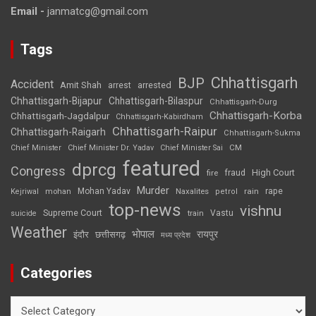
Email -
janmatcg@gmail.com
Tags
Chhattisgarh
BJP
Accident
Amit Shah
arrested
arrest
Chhattisgarh-Bijapur
Chhattisgarh-Bilaspur
Chhattisgarh-Durg
Chhattisgarh-Korba
Chhattisgarh-Jagdalpur
Chhattisgarh-Kabirdham
Chhattisgarh-Raipur
Chhattisgarh-Raigarh
Chhattisgarh-Sukma
CM
Chief Minister
Chief Minister Dr. Yadav
Chief Minister Sai
featured
dprcg
Congress
High Court
fire
fraud
Murder
rape
Mohan Yadav
Naxalites
rain
Kejriwal
mohan
petrol
top-news
vishnu
Supreme Court
Vastu
suicide
train
Weather
भोपाल
रायपुर
इंदौर
छत्तीसगढ़
मध्य प्रदेश
Categories
Categories