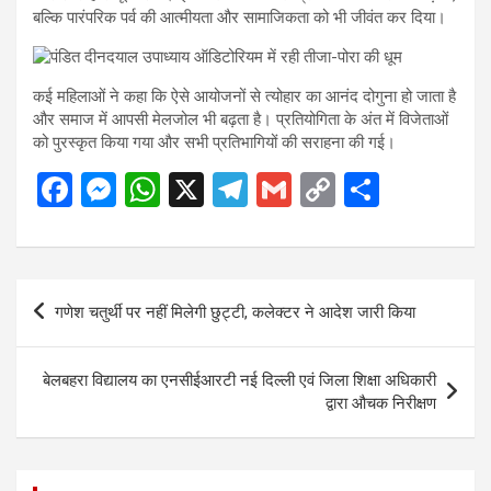
बल्कि पारंपरिक पर्व की आत्मीयता और सामाजिकता को भी जीवंत कर दिया।
कई महिलाओं ने कहा कि ऐसे आयोजनों से त्योहार का आनंद दोगुना हो जाता है
और समाज में आपसी मेलजोल भी बढ़ता है। प्रतियोगिता के अंत में विजेताओं
को पुरस्कृत किया गया और सभी प्रतिभागियों की सराहना की गई।
F
M
W
X
T
G
C
S
a
es
h
el
m
o
h
ce
se
at
e
ail
py
ar
b
n
s
gr
Li
e
Post
गणेश चतुर्थी पर नहीं मिलेगी छुट्टी, कलेक्टर ने आदेश जारी किया
o
g
A
a
n
navigation
o
er
p
m
k
बेलबहरा विद्यालय का एनसीईआरटी नई दिल्ली एवं जिला शिक्षा अधिकारी
k
p
द्वारा औचक निरीक्षण