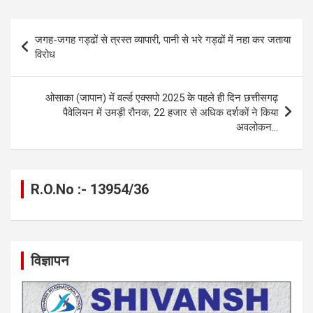
ce
se
at
e
ail
py
ar
b
n
s
gr
Li
e
Post
जगह-जगह गड्ढों से त्रस्त व्यापारी, पानी से भरे गड्ढों में नहा कर जताया
o
g
A
a
n
navigation
विरोध
o
er
p
m
k
k
p
ओसाका (जापान) में वर्ल्ड एक्सपो 2025 के पहले ही दिन छत्तीसगढ़
पैवेलियन में उमड़ी रौनक, 22 हजार से अधिक दर्शकों ने किया
अवलोकन…
R.O.No :- 13954/36
विज्ञापन