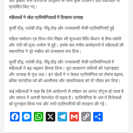
और झबली जैसे पारंपरिक आभूषणों के साथ कृषि उपकरण और वाद्ययंत्र भी
प्रदर्शित किए गए।
महिलाओं ने खेल प्रतियोगिताओं में दिखाया उत्साह
कुर्सी दौड़, जलेबी दौड़, नींबू दौड़ और रस्साकशी जैसी प्रतियोगिताएँ हुईं
महिला सम्मेलन एवं तीजा-पोरा तिहार की शुरुआत विधि-विधान से शिव-पार्वती
और नंदी की पूजा-अर्चना से हुई। इसके बाद मंचीय कार्यक्रमों में महिलाओं की
सहभागिता ने पूरे माहौल को उत्सवमय बना दिया।
कुर्सी दौड़, जलेबी दौड़, नींबू दौड़ और रस्साकशी जैसी प्रतियोगिताओं में
महिलाओं ने बढ़-चढ़कर हिस्सा लिया। पूरा वातावरण तालियों की गड़गड़ाहट
और उत्साह से गूंज उठा। इन खेलों ने न केवल प्रतियोगिता का रोमांच बढ़ाया,
बल्कि पारंपरिक पर्व की आत्मीयता और सामाजिकता को भी जीवंत कर दिया।
कई महिलाओं ने कहा कि ऐसे आयोजनों से त्योहार का आनंद दोगुना हो जाता है
और समाज में आपसी मेलजोल भी बढ़ता है। प्रतियोगिता के अंत में विजेताओं
को पुरस्कृत किया गया और सभी प्रतिभागियों की सराहना की गई।
F
M
W
X
T
G
C
S
a
es
h
el
m
o
h