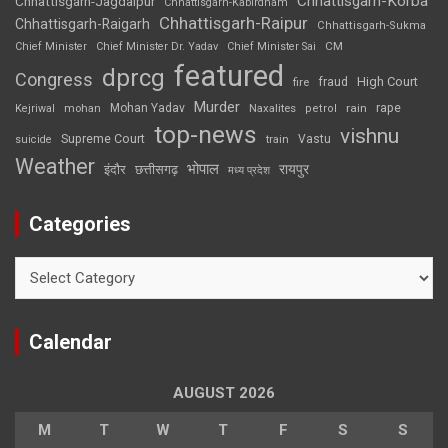
Chhattisgarh-Korba
Chhattisgarh-Jagdalpur
Chhattisgarh-Kabirdham
Chhattisgarh-Raipur
Chhattisgarh-Raigarh
Chhattisgarh-Sukma
CM
Chief Minister
Chief Minister Dr. Yadav
Chief Minister Sai
featured
dprcg
Congress
High Court
fire
fraud
Murder
rape
Mohan Yadav
Naxalites
rain
Kejriwal
mohan
petrol
top-news
vishnu
Supreme Court
Vastu
suicide
train
Weather
भोपाल
रायपुर
इंदौर
छत्तीसगढ़
मध्य प्रदेश
Categories
Categories
Calendar
AUGUST 2026
M
T
W
T
F
S
S