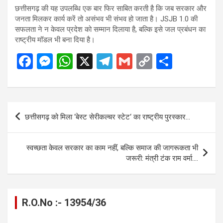
छत्तीसगढ़ की यह उपलब्धि एक बार फिर साबित करती है कि जब सरकार और
जनता मिलकर कार्य करें तो असंभव भी संभव हो जाता है। JSJB 1.0 की
सफलता ने न केवल प्रदेश को सम्मान दिलाया है, बल्कि इसे जल प्रबंधन का
राष्ट्रीय मॉडल भी बना दिया है।
F
M
W
X
T
G
C
S
a
es
h
el
m
o
h
ce
se
at
e
ail
py
ar
b
n
s
gr
Li
e
Post
छत्तीसगढ़ को मिला ‘बेस्ट सेरीकल्चर स्टेट‘ का राष्ट्रीय पुरस्कार…
o
g
A
a
n
navigation
o
er
p
m
k
स्वच्छता केवल सरकार का काम नहीं, बल्कि समाज की जागरूकता भी
k
p
जरूरी: मंत्री टंक राम वर्मा….
R.O.No :- 13954/36