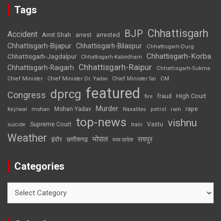
Tags
Chhattisgarh
BJP
Accident
Amit Shah
arrested
arrest
Chhattisgarh-Bijapur
Chhattisgarh-Bilaspur
Chhattisgarh-Durg
Chhattisgarh-Korba
Chhattisgarh-Jagdalpur
Chhattisgarh-Kabirdham
Chhattisgarh-Raipur
Chhattisgarh-Raigarh
Chhattisgarh-Sukma
CM
Chief Minister
Chief Minister Dr. Yadav
Chief Minister Sai
featured
dprcg
Congress
High Court
fire
fraud
Murder
rape
Mohan Yadav
Naxalites
rain
Kejriwal
mohan
petrol
top-news
vishnu
Supreme Court
Vastu
suicide
train
Weather
भोपाल
रायपुर
इंदौर
छत्तीसगढ़
मध्य प्रदेश
Categories
Categories