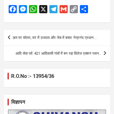
F
M
W
X
T
G
C
S
a
es
h
el
m
o
h
ce
se
at
e
ail
py
ar
b
n
s
gr
Li
e
Post
छत पर सोलर, घर में उजाला और जेब में बचत: नेत्रनंद प्रधान….
o
g
A
a
n
navigation
o
er
p
m
k
आदि सेवा पर्व: 421 आदिवासी गांवों में बन रहा विलेज एक्शन प्लान…
k
p
R.O.No :- 13954/36
विज्ञापन