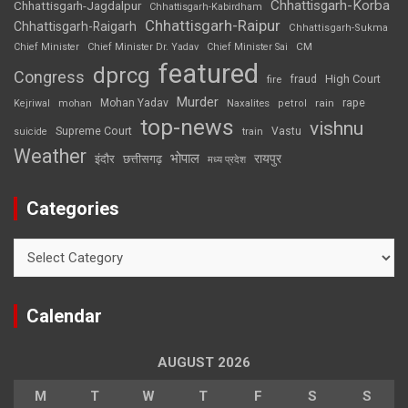
Chhattisgarh-Korba
Chhattisgarh-Jagdalpur
Chhattisgarh-Kabirdham
Chhattisgarh-Raipur
Chhattisgarh-Raigarh
Chhattisgarh-Sukma
CM
Chief Minister
Chief Minister Dr. Yadav
Chief Minister Sai
featured
dprcg
Congress
High Court
fire
fraud
Murder
rape
Mohan Yadav
Naxalites
rain
Kejriwal
mohan
petrol
top-news
vishnu
Supreme Court
Vastu
suicide
train
Weather
भोपाल
रायपुर
इंदौर
छत्तीसगढ़
मध्य प्रदेश
Categories
Categories
Calendar
AUGUST 2026
M
T
W
T
F
S
S