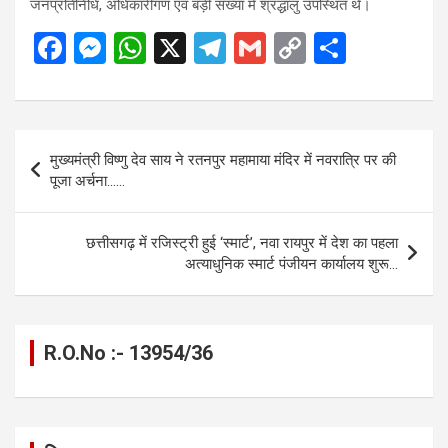
जनप्रतिनिधि, अधिकारीगण एवं बड़ी संख्या में श्रद्धालु उपस्थित थे।
F
M
W
X
T
G
C
S
a
es
h
el
m
o
h
ce
se
at
e
ail
py
ar
b
n
s
gr
Li
e
Post
मुख्यमंत्री विष्णु देव साय ने रतनपुर महामाया मंदिर में नवरात्रि पर की
o
g
A
a
n
navigation
पूजा अर्चना……
o
er
p
m
k
k
p
छत्तीसगढ़ में रजिस्ट्री हुई ‘स्मार्ट’, नवा रायपुर में देश का पहला
अत्याधुनिक स्मार्ट पंजीयन कार्यालय शुरू…
R.O.No :- 13954/36