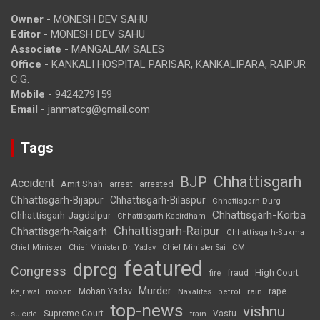
Owner -
MONESH DEV SAHU
Editor -
MONESH DEV SAHU
Associate -
MANGALAM SALES
Office -
KANKALI HOSPITAL PARISAR, KANKALIPARA, RAIPUR
C.G.
Mobile -
9424279159
Email -
janmatcg@gmail.com
Tags
Chhattisgarh
BJP
Accident
Amit Shah
arrested
arrest
Chhattisgarh-Bijapur
Chhattisgarh-Bilaspur
Chhattisgarh-Durg
Chhattisgarh-Korba
Chhattisgarh-Jagdalpur
Chhattisgarh-Kabirdham
Chhattisgarh-Raipur
Chhattisgarh-Raigarh
Chhattisgarh-Sukma
CM
Chief Minister
Chief Minister Dr. Yadav
Chief Minister Sai
featured
dprcg
Congress
High Court
fire
fraud
Murder
rape
Mohan Yadav
Naxalites
rain
Kejriwal
mohan
petrol
top-news
vishnu
Supreme Court
Vastu
suicide
train