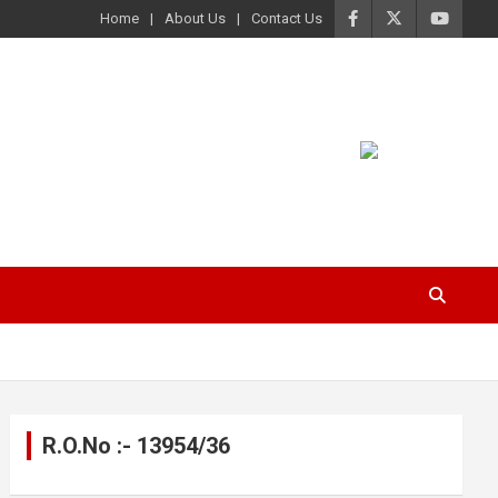
Home
About Us
Contact Us
R.O.No :- 13954/36