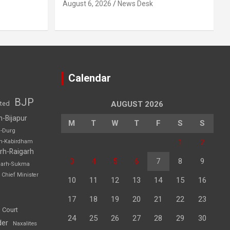
August 6, 2026
News Desk
Calendar
BJP
sted
AUGUST 2026
h-Bijapur
M
T
W
T
F
S
S
h-Durg
1
2
rh-Kabirdham
rh-Raigarh
3
4
5
6
7
8
9
garh-Sukma
Chief Minister
10
11
12
13
14
15
16
17
18
19
20
21
22
23
 Court
24
25
26
27
28
29
30
der
Naxalites