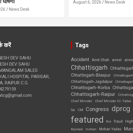
 घोषणा
August 6, 2026
News Desk
026
News Desk
क करें
Tags
ESH DEV SAHU
Accident
Amit Shah
arre
arrest
SH DEV SAHU
Chhattisgarh
Chhattisgar
MANGALAM SALES
Chhattisgarh-Bilaspur
Chhattisgar
ALI HOSPITAL PARISAR,
Chhattisgarh-Jagdalpur
Chhattisga
, RAIPUR C.G.
Chhattisgarh-Korba
Chhattisga
4279159
Chhattisgarh-Raipur
atcg@gmail.com
Chhattis
Chief Minister
Chief Minister Dr. Yadav
dprcg
Congress
CM
Sai
featured
High
fire
fraud
Mur
Mohan Yadav
Kejriwal
mohan