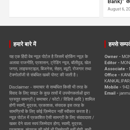
Bank)” की
August 6, 2
हमारे बारे में
हमसे सम्पर्
यह एक हिंदी वेब न्यूज़ पोर्टल है जिसमें ब्रेकिंग न्यूज़ के
Owner -
MON
अलावा राजनीति, प्रशासन, ट्रेंडिंग न्यूज, बॉलीवुड, खेल
Editor -
MONE
जगत, लाइफस्टाइल, बिजनेस, सेहत, ब्यूटी, रोजगार तथा
Associate -
टेक्नोलॉजी से संबंधित खबरें पोस्ट की जाती है।
Office -
KANK
KANKALIPARA
Disclaimer - समाचार से सम्बंधित किसी भी तरह के
Mobile -
942
विवाद के लिए साइट के कुछ तत्वों में उपयोगकर्ताओं द्वारा
Email -
janm
प्रस्तुत सामग्री ( समाचार / फोटो / विडियो आदि ) शामिल
होगी स्वामी, मुद्रक, प्रकाशक, संपादक इस तरह के
सामग्रियों के लिए कोई ज़िम्मेदार नहीं स्वीकार करता है।
न्यूज़ पोर्टल में प्रकाशित ऐसी सामग्री के लिए संवाददाता /
खबर देने वाला स्वयं जिम्मेदार होगा, स्वामी, मुद्रक,
प्रकाशक, संपादक की कोई भी जिम्मेदारी नहीं होगी. सभी