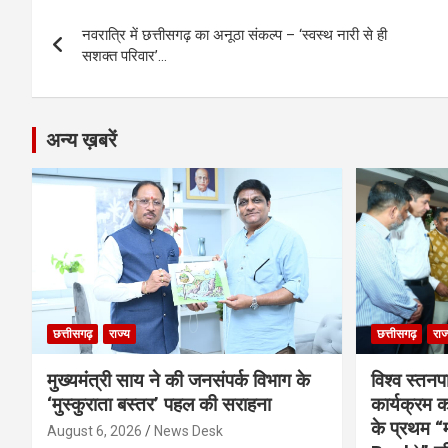
Post
o
g
A
a
n
नवरात्रि में छत्तीसगढ़ का अनूठा संकल्प – ‘स्वस्थ नारी से ही
navigation
o
er
p
m
k
सशक्त परिवार’…
k
p
अन्य ख़बरें
छत्तीसगढ़
राज्य
छत्तीसगढ़
राज
मुख्यमंत्री साय ने की जनसंपर्क विभाग के
विश्व स्तनप
‘मुस्कुराता बस्तर’ पहल की सराहना
कार्यक्रम
के प्रथम “
August 6, 2026
News Desk