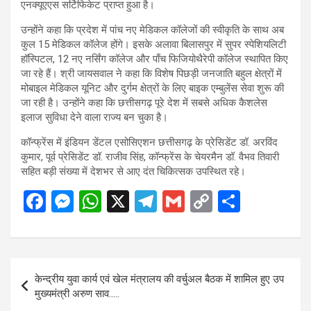
एनक्यूएएस सर्टिफिकेट प्राप्त हुआ है।
उन्होंने कहा कि प्रदेश में पांच नए मेडिकल कॉलेजों की स्वीकृति के साथ अब
कुल 15 मेडिकल कॉलेज होंगे। इसके अलावा बिलासपुर में सुपर स्पेशियलिटी
हॉस्पिटल, 12 नए नर्सिंग कॉलेज और पाँच फिजियोथैरेपी कॉलेज स्थापित किए
जा रहे हैं। श्री जायसवाल ने कहा कि विशेष पिछड़ी जनजाति बहुल क्षेत्रों में
मोबाइल मेडिकल यूनिट और दुर्गम क्षेत्रों के लिए बाइक एम्बुलेंस सेवा शुरू की
जा रही है। उन्होंने कहा कि छत्तीसगढ़ पूरे देश में सबसे अधिक कैशलेस
इलाज सुविधा देने वाला राज्य बन चुका है।
कॉन्फ्रेंस में इंडियन डेंटल एसोसिएशन छत्तीसगढ़ के प्रेसिडेंट डॉ. अरविंद
कुमार, पूर्व प्रेसिडेंट डॉ. राजीव सिंह, कॉन्फ्रेंस के चेयरमैन डॉ. वैभव तिवारी
सहित बड़ी संख्या में देशभर से आए दंत चिकित्सक उपस्थित रहे।
F
M
W
X
T
G
C
S
a
es
h
el
m
o
h
ce
se
at
e
ail
py
ar
b
n
s
gr
Li
e
Post
केन्द्रीय युवा कार्य एवं खेल मंत्रालय की वर्चुअल बैठक में शामिल हुए उप
o
g
A
a
n
navigation
मुख्यमंत्री अरुण साव…..