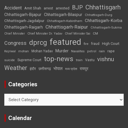
Chhattisgarh
BJP
Accident
Amit Shah
arrested
arrest
Chhattisgarh-Bijapur
Chhattisgarh-Bilaspur
Chhattisgarh-Durg
Chhattisgarh-Korba
Chhattisgarh-Jagdalpur
Chhattisgarh-Kabirdham
Chhattisgarh-Raipur
Chhattisgarh-Raigarh
Chhattisgarh-Sukma
CM
Chief Minister
Chief Minister Dr. Yadav
Chief Minister Sai
featured
dprcg
Congress
High Court
fire
fraud
Murder
rape
Mohan Yadav
Naxalites
rain
Kejriwal
mohan
petrol
top-news
vishnu
Supreme Court
Vastu
suicide
train
Weather
भोपाल
रायपुर
इंदौर
छत्तीसगढ़
मध्य प्रदेश
Categories
Categories
Calendar