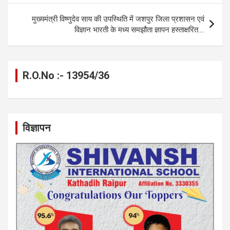
o
er
p
m
k
k
p
मुख्यमंत्री विष्णुदेव साय की उपस्थिति में जशपुर जिला प्रशासन एवं
विज्ञान भारती के मध्य समझौता ज्ञापन हस्ताक्षरित….
R.O.No :- 13954/36
विज्ञापन