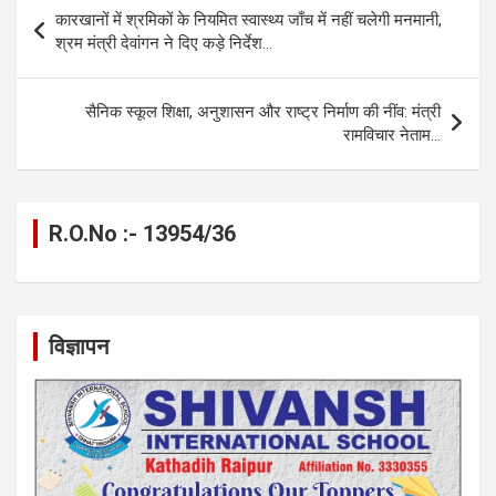
b
n
s
gr
Li
e
Post
कारखानों में श्रमिकों के नियमित स्वास्थ्य जाँच में नहीं चलेगी मनमानी,
o
g
A
a
n
navigation
श्रम मंत्री देवांगन ने दिए कड़े निर्देश…
o
er
p
m
k
k
p
सैनिक स्कूल शिक्षा, अनुशासन और राष्ट्र निर्माण की नींव: मंत्री
रामविचार नेताम…
R.O.No :- 13954/36
विज्ञापन