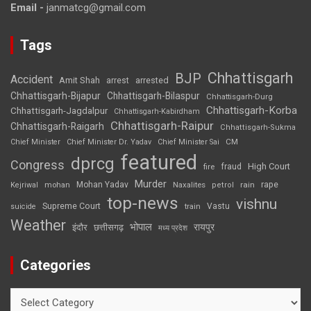
Email -
janmatcg@gmail.com
Tags
Chhattisgarh
BJP
Accident
Amit Shah
arrested
arrest
Chhattisgarh-Bijapur
Chhattisgarh-Bilaspur
Chhattisgarh-Durg
Chhattisgarh-Korba
Chhattisgarh-Jagdalpur
Chhattisgarh-Kabirdham
Chhattisgarh-Raipur
Chhattisgarh-Raigarh
Chhattisgarh-Sukma
CM
Chief Minister
Chief Minister Dr. Yadav
Chief Minister Sai
featured
dprcg
Congress
High Court
fire
fraud
Murder
rape
Mohan Yadav
Naxalites
rain
Kejriwal
mohan
petrol
top-news
vishnu
Supreme Court
Vastu
suicide
train
Weather
भोपाल
रायपुर
इंदौर
छत्तीसगढ़
मध्य प्रदेश
Categories
Categories