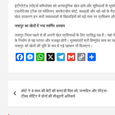
इंटीग्रेटेड स्पोर्ट्स कॉम्प्लेक्स को अत्याधुनिक खेल ढांचे और सुविधाओं से 
एथलेटिक्स ट्रैक एवं पवेलियन, बास्केटबॉल कोर्ट, कबड्डी और खो-खो के मैदान,
खेल उपकरण इन सभी व्यवस्थाओं से खिलाड़ियों को बड़े स्तर पर प्रशिक्षण औ
जशपुर का खेलों में नया स्वर्णिम अध्याय
जशपुर जिला पहले से ही अपनी खेल प्रतिभाओं के लिए प्रसिद्ध रहा है। यहां से कई
के निर्माण से यह परंपरा और मजबूत होगी। मुख्यमंत्री श्री विष्णुदेव साय का
जशपुर को खेलों की भूमि के रूप में नई पहचान भी दिलाएगा।
F
M
W
X
T
G
C
S
a
es
h
el
m
o
h
ce
se
at
e
ail
py
ar
b
n
s
gr
Li
e
Post
o
g
A
a
n
कोर्ट ने 4 साल की बेटी की कस्टडी पिता को, जन्मदिन और पेरेंट्स-
navigation
o
er
p
m
k
टीचर मीटिंग में दोनों की मौजूदगी अनिवार्य
k
p