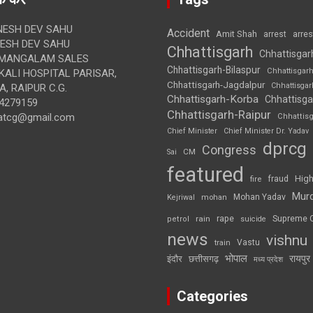
ESH DEV SAHU
Accident
Amit Shah
arre
arrest
SH DEV SAHU
Chhattisgarh
Chhattisgar
MANGALAM SALES
Chhattisgarh-Bilaspur
Chhattisgar
ALI HOSPITAL PARISAR,
Chhattisgarh-Jagdalpur
Chhattisga
, RAIPUR C.G.
Chhattisgarh-Korba
Chhattisga
4279159
Chhattisgarh-Raipur
atcg@gmail.com
Chhattis
Chief Minister
Chief Minister Dr. Yadav
dprcg
Congress
CM
Sai
featured
High
fire
fraud
Mur
Mohan Yadav
Kejriwal
mohan
rape
Supreme 
rain
petrol
suicide
news
vishnu
Vastu
train
भोपाल
रायपुर
इंदौर
छत्तीसगढ़
मध्य प्रदेश
Categories