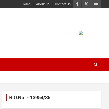
Home
About Us
Contact Us
R.O.No :- 13954/36