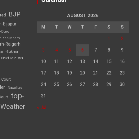
BJP
sted
AUGUST 2026
h-Bijapur
M
T
W
T
F
S
S
h-Durg
1
2
rh-Kabirdham
rh-Raigarh
3
4
5
6
7
8
9
garh-Sukma
Chief Minister
10
11
12
13
14
15
16
17
18
19
20
21
22
23
 Court
24
25
26
27
28
29
30
der
Naxalites
top-
31
Court
Weather
« Jul