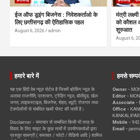
छत्तीसगढ़
छत्तीसगढ़
राज
ईज ऑफ डूइंग बिजनेस : निवेशकर्ताओ के
मंत्री लक्ष्
लिए छत्तीसगढ़ की ऐतिहासिक पहल
को कौशल औ
शुरुआत
August 6, 2026
admin
August 6, 2
हमारे बारे में
हमसे सम्पर्
यह एक हिंदी वेब न्यूज़ पोर्टल है जिसमें ब्रेकिंग न्यूज़ के
Owner -
MON
अलावा राजनीति, प्रशासन, ट्रेंडिंग न्यूज, बॉलीवुड, खेल
Editor -
MONE
जगत, लाइफस्टाइल, बिजनेस, सेहत, ब्यूटी, रोजगार तथा
Associate -
टेक्नोलॉजी से संबंधित खबरें पोस्ट की जाती है।
Office -
KANK
KANKALIPARA
Disclaimer - समाचार से सम्बंधित किसी भी तरह के
Mobile -
942
विवाद के लिए साइट के कुछ तत्वों में उपयोगकर्ताओं द्वारा
Email -
janm
प्रस्तुत सामग्री ( समाचार / फोटो / विडियो आदि ) शामिल