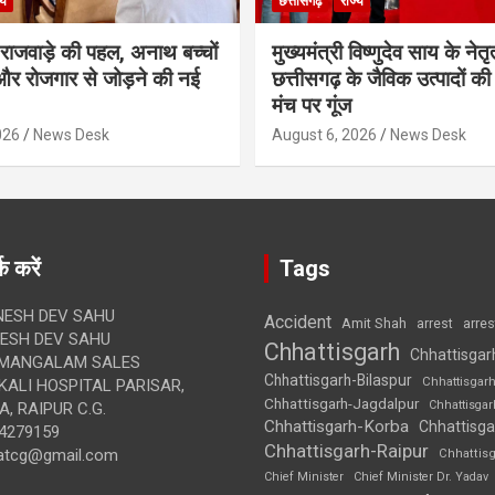
्य
छत्तीसगढ़
राज्य
मी राजवाड़े की पहल, अनाथ बच्चों
मुख्यमंत्री विष्णुदेव साय के नेतृत्
र रोजगार से जोड़ने की नई
छत्तीसगढ़ के जैविक उत्पादों की 
मंच पर गूंज
026
News Desk
August 6, 2026
News Desk
क करें
Tags
ESH DEV SAHU
Accident
Amit Shah
arre
arrest
SH DEV SAHU
Chhattisgarh
Chhattisgar
MANGALAM SALES
Chhattisgarh-Bilaspur
Chhattisgar
ALI HOSPITAL PARISAR,
Chhattisgarh-Jagdalpur
Chhattisga
, RAIPUR C.G.
Chhattisgarh-Korba
Chhattisga
4279159
Chhattisgarh-Raipur
atcg@gmail.com
Chhattis
Chief Minister
Chief Minister Dr. Yadav