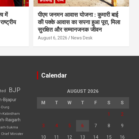
छत्तीसगढ़
राज्य
व में
पीएम जनमन आवास योजना : कुमारी बाई
राष्ट्रीय
की पक्के आवास का सपना हुआ पूरा, मिला
सुरक्षित और सम्मानजनक जीवन
August 6, 2026
News Desk
Calendar
BJP
sted
AUGUST 2026
h-Bijapur
M
T
W
T
F
S
S
h-Durg
1
2
rh-Kabirdham
rh-Raigarh
3
4
5
6
7
8
9
garh-Sukma
Chief Minister
10
11
12
13
14
15
16