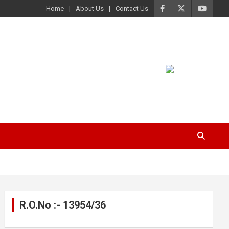
Home
About Us
Contact Us
R.O.No :- 13954/36