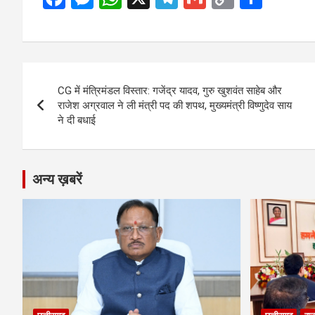
a
es
h
el
m
o
h
ce
se
at
e
ail
py
ar
b
n
s
gr
Li
e
Post
o
g
A
a
n
CG में मंत्रिमंडल विस्तार: गजेंद्र यादव, गुरु खुशवंत साहेब और
navigation
o
er
p
m
k
राजेश अग्रवाल ने ली मंत्री पद की शपथ, मुख्यमंत्री विष्णुदेव साय
ने दी बधाई
k
p
अन्य ख़बरें