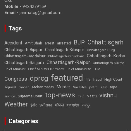
C.G.
Mobile -
9424279159
Email -
janmatcg@gmail.com
Tags
Chhattisgarh
BJP
Accident
Amit Shah
arrested
arrest
Chhattisgarh-Bijapur
Chhattisgarh-Bilaspur
Chhattisgarh-Durg
Chhattisgarh-Korba
Chhattisgarh-Jagdalpur
Chhattisgarh-Kabirdham
Chhattisgarh-Raipur
Chhattisgarh-Raigarh
Chhattisgarh-Sukma
CM
Chief Minister
Chief Minister Dr. Yadav
Chief Minister Sai
featured
dprcg
Congress
High Court
fire
fraud
Murder
rape
Mohan Yadav
Naxalites
rain
Kejriwal
mohan
petrol
top-news
vishnu
Supreme Court
Vastu
suicide
train
Weather
भोपाल
रायपुर
इंदौर
छत्तीसगढ़
मध्य प्रदेश
Categories