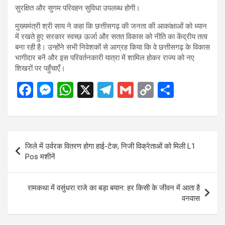
सुरक्षित और सुगम परिवहन सुविधा उपलब्ध होगी।
मुख्यमंत्री श्री साय ने कहा कि छत्तीसगढ़ की जनता की आकांक्षाओं को ध्यान
में रखते हुए सरकार स्वच्छ ऊर्जा और सतत विकास को नीति का केंद्रीय तत्व
बना रही है। उन्होंने सभी निवेशकों से आग्रह किया कि वे छत्तीसगढ़ के विकास
भागीदार बनें और इस परिवर्तनकारी यात्रा में शामिल होकर राज्य को नए
शिखरों पर पहुँचाएँ।
F
M
W
X
T
G
C
S
a
es
h
el
m
o
h
ce
se
at
e
ail
py
ar
b
n
s
gr
Li
e
Post
जिले में उर्वरक वितरण होगा हाई-टेक, निजी विक्रेताओं को मिली L1
o
g
A
a
n
navigation
Pos मशीनें
o
er
p
m
k
k
p
रामकथा में वसुंधरा राजे का बड़ा बयान: हर किसी के जीवन में आता है
वनवास