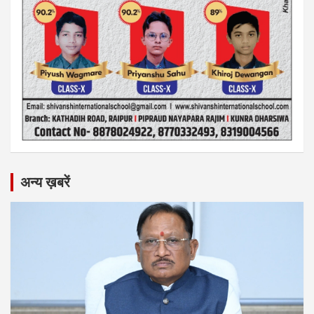
अन्य ख़बरें