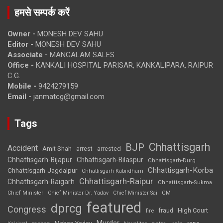
हमसे सम्पर्क करें
Owner -
MONESH DEV SAHU
Editor -
MONESH DEV SAHU
Associate -
MANGALAM SALES
Office -
KANKALI HOSPITAL PARISAR, KANKALIPARA, RAIPUR
C.G.
Mobile -
9424279159
Email -
janmatcg@gmail.com
Tags
Chhattisgarh
BJP
Accident
Amit Shah
arrested
arrest
Chhattisgarh-Bijapur
Chhattisgarh-Bilaspur
Chhattisgarh-Durg
Chhattisgarh-Korba
Chhattisgarh-Jagdalpur
Chhattisgarh-Kabirdham
Chhattisgarh-Raipur
Chhattisgarh-Raigarh
Chhattisgarh-Sukma
CM
Chief Minister
Chief Minister Dr. Yadav
Chief Minister Sai
featured
dprcg
Congress
High Court
fire
fraud