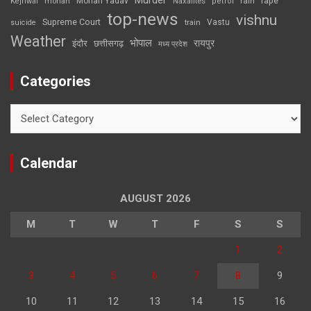
Murder
rape
Mohan Yadav
Naxalites
rain
Kejriwal
mohan
petrol
top-news
vishnu
Supreme Court
Vastu
suicide
train
Weather
भोपाल
रायपुर
इंदौर
छत्तीसगढ़
मध्य प्रदेश
Categories
Categories
Calendar
AUGUST 2026
M
T
W
T
F
S
S
1
2
3
4
5
6
7
8
9
10
11
12
13
14
15
16