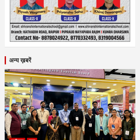
अन्य ख़बरें