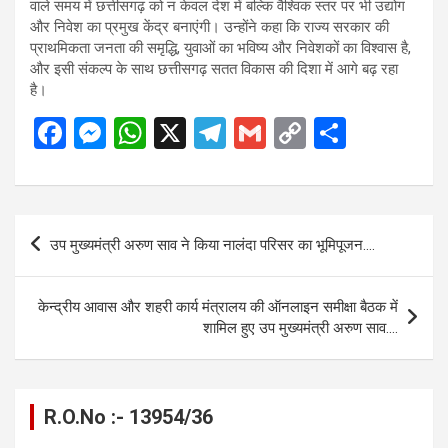
वाले समय में छत्तीसगढ़ को न केवल देश में बल्कि वैश्विक स्तर पर भी उद्योग
और निवेश का प्रमुख केंद्र बनाएंगी। उन्होंने कहा कि राज्य सरकार की
प्राथमिकता जनता की समृद्धि, युवाओं का भविष्य और निवेशकों का विश्वास है,
और इसी संकल्प के साथ छत्तीसगढ़ सतत विकास की दिशा में आगे बढ़ रहा
है।
F
M
W
X
T
G
C
S
a
es
h
el
m
o
h
ce
se
at
e
ail
py
ar
b
n
s
gr
Li
e
Post
उप मुख्यमंत्री अरुण साव ने किया नालंदा परिसर का भूमिपूजन….
o
g
A
a
n
navigation
o
er
p
m
k
केन्द्रीय आवास और शहरी कार्य मंत्रालय की ऑनलाइन समीक्षा बैठक में
k
p
शामिल हुए उप मुख्यमंत्री अरुण साव….
R.O.No :- 13954/36