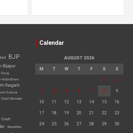
Calendar
BJP
sted
AUGUST 2026
h-Bijapur
M
T
W
T
F
S
S
h-Durg
1
2
rh-Kabirdham
rh-Raigarh
3
4
5
6
7
8
9
garh-Sukma
Chief Minister
10
11
12
13
14
15
16
17
18
19
20
21
22
23
 Court
24
25
26
27
28
29
30
der
Naxalites