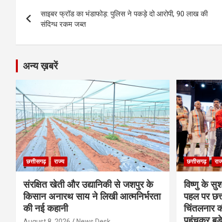
Post
o
g
A
a
n
साइबर फ्रॉड का भंडाफोड़: पुलिस ने पकड़े दो आरोपी, 90 लाख की
navigation
o
er
p
m
k
संदिग्ध रकम जब्त
k
p
अन्य ख़बरें
छत्तीसगढ़
राज्य
छत्तीसगढ़
राज
संरक्षित खेती और उद्यानिकी से जशपुर के
विष्णु के सु
किसान अनारथ साय ने लिखी आत्मनिर्भरता
पहल पर छत्त
की नई कहानी
चिंतलनार की 
पहुंचकर बड़
August 8, 2026
News Desk