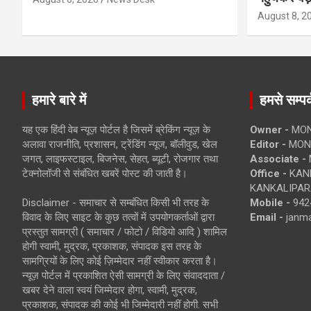
August 8, 2
हमारे बारे में
हमसे सम्पर्
यह एक हिंदी वेब न्यूज़ पोर्टल है जिसमें ब्रेकिंग न्यूज़ के
Owner -
MON
अलावा राजनीति, प्रशासन, ट्रेंडिंग न्यूज, बॉलीवुड, खेल
Editor -
MONE
जगत, लाइफस्टाइल, बिजनेस, सेहत, ब्यूटी, रोजगार तथा
Associate -
टेक्नोलॉजी से संबंधित खबरें पोस्ट की जाती है।
Office -
KANK
KANKALIPARA
Disclaimer - समाचार से सम्बंधित किसी भी तरह के
Mobile -
942
विवाद के लिए साइट के कुछ तत्वों में उपयोगकर्ताओं द्वारा
Email -
janm
प्रस्तुत सामग्री ( समाचार / फोटो / विडियो आदि ) शामिल
होगी स्वामी, मुद्रक, प्रकाशक, संपादक इस तरह के
सामग्रियों के लिए कोई ज़िम्मेदार नहीं स्वीकार करता है।
न्यूज़ पोर्टल में प्रकाशित ऐसी सामग्री के लिए संवाददाता /
खबर देने वाला स्वयं जिम्मेदार होगा, स्वामी, मुद्रक,
प्रकाशक, संपादक की कोई भी जिम्मेदारी नहीं होगी. सभी