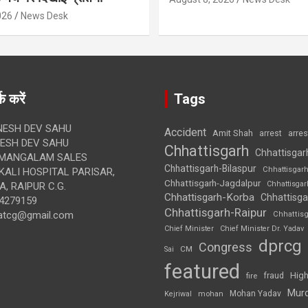
026
News Desk
क करें
Tags
ESH DEV SAHU
Accident
Amit Shah
arre
arrest
SH DEV SAHU
Chhattisgarh
Chhattisgar
MANGALAM SALES
Chhattisgarh-Bilaspur
Chhattisgar
ALI HOSPITAL PARISAR,
Chhattisgarh-Jagdalpur
Chhattisga
, RAIPUR C.G.
Chhattisgarh-Korba
Chhattisga
4279159
Chhattisgarh-Raipur
atcg@gmail.com
Chhattis
Chief Minister
Chief Minister Dr. Yadav
dprcg
Congress
CM
Sai
featured
High
fire
fraud
Mur
Mohan Yadav
Kejriwal
mohan