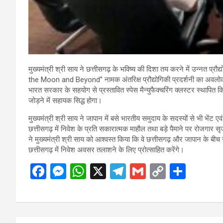
मुख्यमंत्री श्री साय ने छत्तीसगढ़ के भविष्य की दिशा तय करने में उन्नत प्र
the Moon and Beyond” नामक अंतरिक्ष प्रौद्योगिकी प्रदर्शनी का अवलोकन कि
भारत सरकार के सहयोग से प्रस्तावित स्पेस मैन्युफैक्चरिंग क्लस्टर स्थापित क
जोड़ने में सहायक सिद्ध होगा।
मुख्यमंत्री श्री साय ने जापान में बसे भारतीय समुदाय के सदस्यों से भी भेंट 
छत्तीसगढ़ में निवेश के प्रति सकारात्मक माहौल तथा बड़े पैमाने पर रोजगार 
ने मुख्यमंत्री श्री साय को आश्वस्त किया कि वे छत्तीसगढ़ और जापान के बीच स
छत्तीसगढ़ में निवेश अवसर तलाशने के लिए प्रोत्साहित करेंगे।
F
M
W
X
T
G
C
S
a
es
h
el
m
o
h
ce
se
at
e
ail
py
ar
b
n
s
gr
Li
e