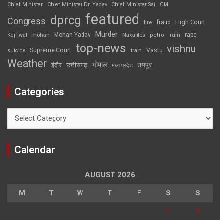
CM
Chief Minister
Chief Minister Dr. Yadav
Chief Minister Sai
featured
dprcg
Congress
High Court
fire
fraud
Murder
rape
Mohan Yadav
Naxalites
rain
Kejriwal
mohan
petrol
top-news
vishnu
Supreme Court
Vastu
suicide
train
Weather
भोपाल
रायपुर
इंदौर
छत्तीसगढ़
मध्य प्रदेश
Categories
Categories
Calendar
AUGUST 2026
M
T
W
T
F
S
S
1
2