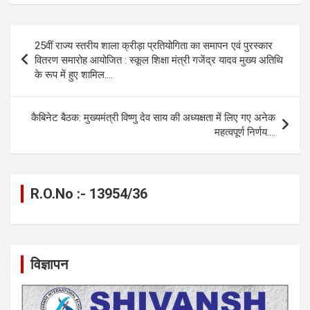
ce
se
at
e
ail
py
ar
b
n
s
gr
Li
e
Post
25वीं राज्य स्तरीय शाला क्रीड़ा प्रतियोगिता का समापन एवं पुरस्कार
o
g
A
a
n
navigation
वितरण समारोह आयोजित : स्कूल शिक्षा मंत्री गजेंद्र यादव मुख्य अतिथि
o
er
p
m
k
के रूप में हुए शामिल….
k
p
कैबिनेट बैठक: मुख्यमंत्री विष्णु देव साय की अध्यक्षता में लिए गए अनेक
महत्वपूर्ण निर्णय….
R.O.No :- 13954/36
विज्ञापन