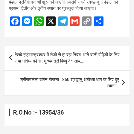
पंडाल प्रतियोगिता भी शुरू की जाएगी, जिसमें सबसे स्वच्छ दुर्गा पंडाल को
प्रथम, द्वितीय और तृतीय स्थान पर पुरस्कृत किया जाएगा।
F
M
W
X
T
G
C
S
a
es
h
el
m
o
h
ce
se
at
e
ail
py
ar
b
n
s
gr
Li
e
Post
रेलवे इंफ्रास्ट्रक्चर में तेजी से हो रहा निवेश आने वाली पीढ़ियों के लिए
o
g
A
a
n
navigation
नया भविष्य गढ़ेगा : मुख्यमंत्री विष्णु देव साय….
o
er
p
m
k
k
p
श्रीरामलला दर्शन योजना : 850 श्रद्धालु अयोध्या धाम के लिए हुए
रवाना….
R.O.No :- 13954/36