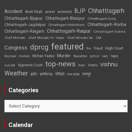
Chhattisgarh
BJP
Accident
Amit Shah
arrested
arrest
Chhattisgarh-Bijapur
Chhattisgarh-Bilaspur
Chhattisgarh-Durg
Chhattisgarh-Korba
Chhattisgarh-Jagdalpur
Chhattisgarh-Kabirdham
Chhattisgarh-Raipur
Chhattisgarh-Raigarh
Chhattisgarh-Sukma
CM
Chief Minister
Chief Minister Dr. Yadav
Chief Minister Sai
featured
dprcg
Congress
High Court
fire
fraud
Murder
rape
Mohan Yadav
Naxalites
rain
Kejriwal
mohan
petrol
top-news
vishnu
Supreme Court
Vastu
suicide
train
Weather
भोपाल
रायपुर
इंदौर
छत्तीसगढ़
मध्य प्रदेश
Categories
Categories
Calendar