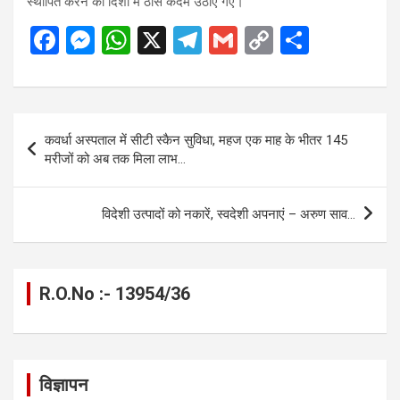
स्थापित करने की दिशा में ठोस कदम उठाए गए।
F
M
W
X
T
G
C
S
a
es
h
el
m
o
h
ce
se
at
e
ail
py
ar
b
n
s
gr
Li
e
Post
कवर्धा अस्पताल में सीटी स्कैन सुविधा, महज एक माह के भीतर 145
o
g
A
a
n
navigation
मरीजों को अब तक मिला लाभ…
o
er
p
m
k
k
p
विदेशी उत्पादों को नकारें, स्वदेशी अपनाएं – अरुण साव…
R.O.No :- 13954/36
विज्ञापन