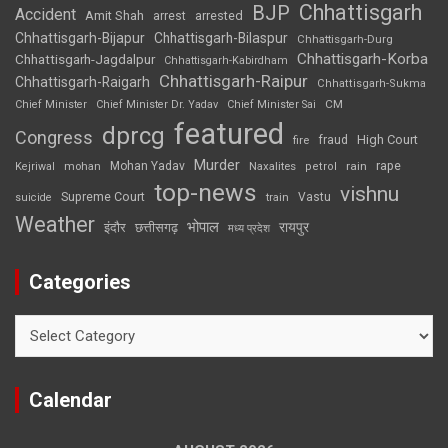
Chhattisgarh
BJP
Accident
Amit Shah
arrested
arrest
Chhattisgarh-Bijapur
Chhattisgarh-Bilaspur
Chhattisgarh-Durg
Chhattisgarh-Korba
Chhattisgarh-Jagdalpur
Chhattisgarh-Kabirdham
Chhattisgarh-Raipur
Chhattisgarh-Raigarh
Chhattisgarh-Sukma
CM
Chief Minister
Chief Minister Dr. Yadav
Chief Minister Sai
featured
dprcg
Congress
High Court
fire
fraud
Murder
rape
Mohan Yadav
Naxalites
rain
Kejriwal
mohan
petrol
top-news
vishnu
Supreme Court
Vastu
suicide
train
Weather
भोपाल
रायपुर
इंदौर
छत्तीसगढ़
मध्य प्रदेश
Categories
Categories
Calendar