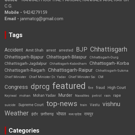
C.G.
Mobile -
9424279159
Email -
janmatcg@gmail.com
Tags
Chhattisgarh
BJP
Accident
Amit Shah
arrested
arrest
Chhattisgarh-Bijapur
Chhattisgarh-Bilaspur
Chhattisgarh-Durg
Chhattisgarh-Korba
Chhattisgarh-Jagdalpur
Chhattisgarh-Kabirdham
Chhattisgarh-Raipur
Chhattisgarh-Raigarh
Chhattisgarh-Sukma
CM
Chief Minister
Chief Minister Dr. Yadav
Chief Minister Sai
featured
dprcg
Congress
High Court
fire
fraud
Murder
rape
Mohan Yadav
Naxalites
rain
Kejriwal
mohan
petrol
top-news
vishnu
Supreme Court
Vastu
suicide
train
Weather
भोपाल
रायपुर
इंदौर
छत्तीसगढ़
मध्य प्रदेश
Categories