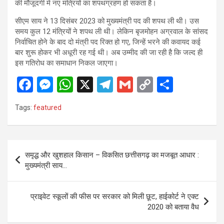
की मौजूदगी में नए मंत्रियों का शपथग्रहण हो सकता है।
सीएम साय ने 13 दिसंबर 2023 को मुख्यमंत्री पद की शपथ ली थी। उस
समय कुल 12 मंत्रियों ने शपथ ली थी। लेकिन बृजमोहन अग्रवाल के सांसद
निर्वाचित होने के बाद दो मंत्री पद रिक्त हो गए, जिन्हें भरने की कवायद कई
बार शुरू होकर भी अधूरी रह गई थी। अब उम्मीद की जा रही है कि जल्द ही
इस गतिरोध का समाधान निकल जाएगा।
F
M
W
X
T
G
C
S
a
es
h
el
m
o
h
Tags:
featured
ce
se
at
e
ail
py
ar
b
n
s
gr
Li
e
o
g
A
a
n
Post
समृद्ध और खुशहाल किसान – विकसित छत्तीसगढ़ का मजबूत आधार :
o
er
p
m
k
navigation
मुख्यमंत्री साय…
k
p
प्राइवेट स्कूलों की फीस पर सरकार को मिली छूट, हाईकोर्ट ने एक्ट
2020 को बताया वैध