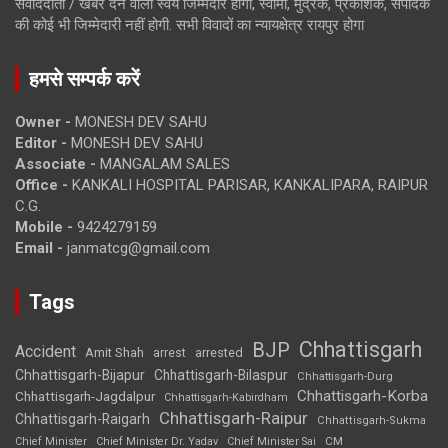
संवाददाता / खबर देने वाला स्वयं जिम्मेदार होगा, स्वामी, मुद्रक, प्रकाशक, संपादक
की कोई भी जिम्मेदारी नहीं होगी. सभी विवादों का न्यायक्षेत्र रायपुर होगा
हमसे सम्पर्क करें
Owner -
MONESH DEV SAHU
Editor -
MONESH DEV SAHU
Associate -
MANGALAM SALES
Office -
KANKALI HOSPITAL PARISAR, KANKALIPARA, RAIPUR
C.G.
Mobile -
9424279159
Email -
janmatcg@gmail.com
Tags
Chhattisgarh
BJP
Accident
Amit Shah
arrested
arrest
Chhattisgarh-Bijapur
Chhattisgarh-Bilaspur
Chhattisgarh-Durg
Chhattisgarh-Korba
Chhattisgarh-Jagdalpur
Chhattisgarh-Kabirdham
Chhattisgarh-Raipur
Chhattisgarh-Raigarh
Chhattisgarh-Sukma
CM
Chief Minister
Chief Minister Dr. Yadav
Chief Minister Sai