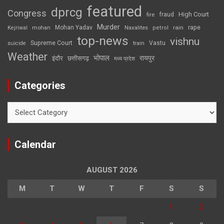
featured
dprcg
Congress
High Court
fire
fraud
Murder
rape
Mohan Yadav
Naxalites
rain
Kejriwal
mohan
petrol
top-news
vishnu
Supreme Court
Vastu
suicide
train
Weather
भोपाल
रायपुर
इंदौर
छत्तीसगढ़
मध्य प्रदेश
Categories
Categories
Calendar
AUGUST 2026
M
T
W
T
F
S
S
1
2