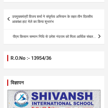
ce
se
at
e
ail
py
ar
b
n
s
gr
Li
e
Post
उपमुख्यमंत्री विजय शर्मा ने संपूर्णता अभियान के तहत तीन दिवसीय
o
g
A
a
n
navigation
आकांक्षा हाट मेले का किया शुभारंभ
o
er
p
m
k
k
p
पीएम किसान सम्मान निधि से उमेश नंदराम को मिला आर्थिक संबल….
R.O.No :- 13954/36
विज्ञापन